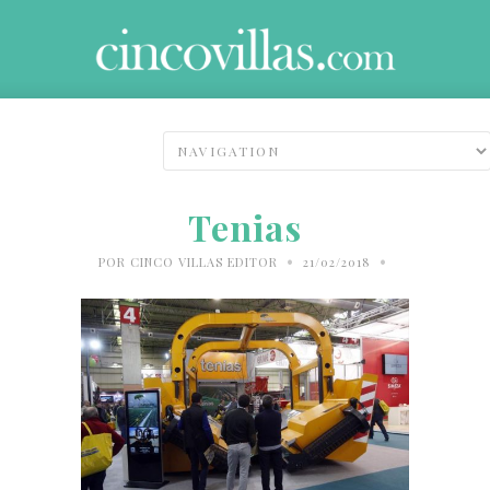
Tenias
•
•
POR
CINCO VILLAS EDITOR
21/02/2018