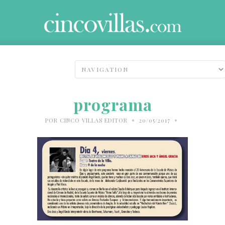
programa
•
•
POR
CINCO VILLAS EDITOR
20/05/2017