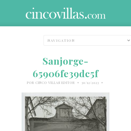
Sanjorge-
65906fe39dc5f
•
•
POR
CINCO VILLAS EDITOR
30/12/2023