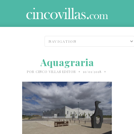
Aquagraria
•
•
POR
CINCO VILLAS EDITOR
10/01/2018