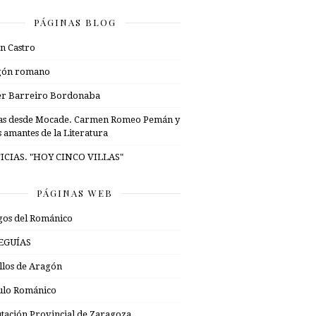
PÁGINAS BLOG
n Castro
gón romano
er Barreiro Bordonaba
as desde Mocade. Carmen Romeo Pemán y
s amantes de la Literatura
ICIAS. "HOY CINCO VILLAS"
PÁGINAS WEB
os del Románico
EGUÍAS
illos de Aragón
ulo Románico
tación Provincial de Zaragoza