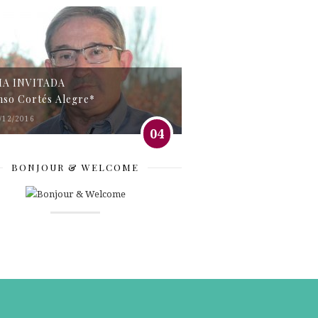
MA INVITADA
nso Cortés Alegre*
/12/2016
04
BONJOUR & WELCOME