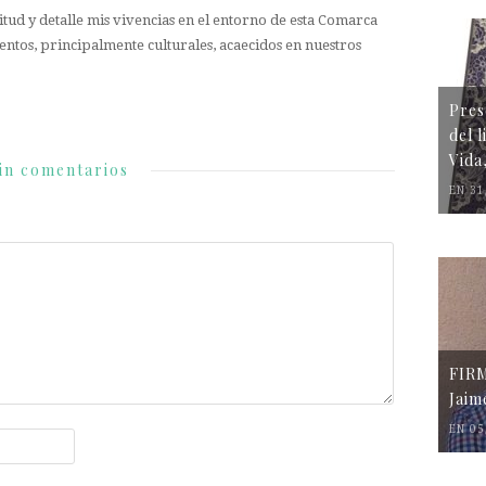
tud y detalle mis vivencias en el entorno de esta Comarca
entos, principalmente culturales, acaecidos en nuestros
Pres
del 
Vida
in comentarios
EN 31
FIR
Jaim
EN 05