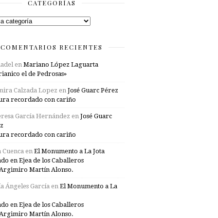
CATEGORÍAS
rías
COMENTARIOS RECIENTES
adel
en
Mariano López Laguarta
ianico el de Pedrosas»
mira Calzada Lopez
en
José Guarc Pérez
ura recordado con cariño
resa García Hernández
en
José Guarc
z
ura recordado con cariño
a Cuenca
en
El Monumento a La Jota
ado en Ejea de los Caballeros
Argimiro Martín Alonso.
a Ángeles García
en
El Monumento a La
ado en Ejea de los Caballeros
Argimiro Martín Alonso.