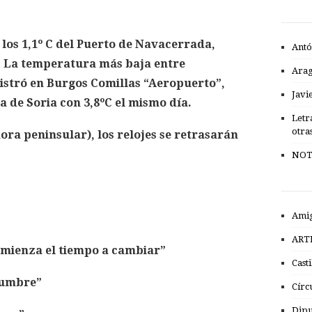
 los 1,1º C del Puerto de Navacerrada,
Antó
. La temperatura más baja entre
Ara
gistró en Burgos Comillas “Aeropuerto”,
Javi
da de Soria con 3,8ºC el mismo día.
Letr
otra
(hora peninsular), los relojes se retrasarán
NOT
Amig
ART
comienza el tiempo a cambiar”
Cast
lumbre”
Círc
Dipu