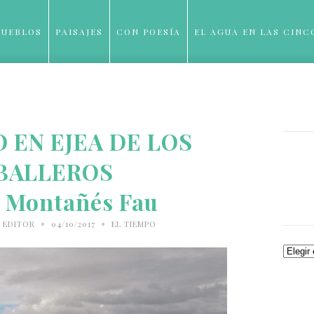
PUEBLOS
PAISAJES
CON POESÍA
EL AGUA EN LAS CINC
BLOG
 EN EJEA DE LOS
BALLEROS
ª Montañés Fau
•
•
 EDITOR
04/10/2017
EL TIEMPO
Archiv