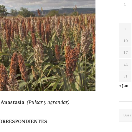
L
3
10
17
24
31
« Jun
 Anastasia
(Pulsar y agrandar)
ORRESPONDIENTES