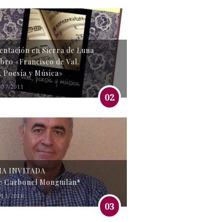
entación en Sierra de Luna
libro «Francisco de Val.
, Poesía y Música»
/07/2011
02
MA INVITADA
e Carbonel Monguilán*
/11/2016
03