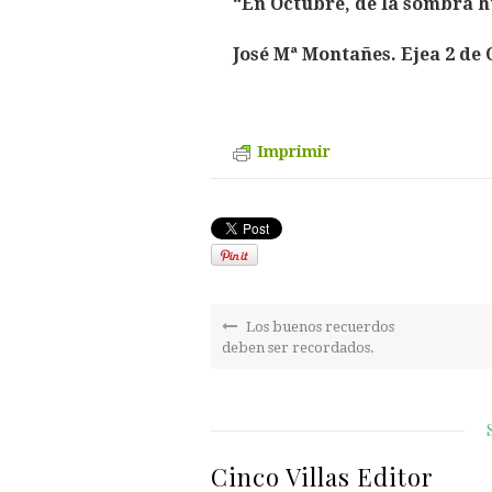
“En Octubre, de la sombra 
José Mª Montañes. Ejea 2 de 
Imprimir
Los buenos recuerdos
deben ser recordados.
Cinco Villas Editor