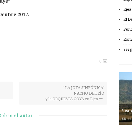
huye”
Ejea
Ocubre 2017.
El D
Fund
Romá
Serg
0
" LA JOTA SINFÓNICA"
NACHO DEL RÍO
y la ORQUESTA GOYA en Ejea
Visi
Sobre el autor
EN 19