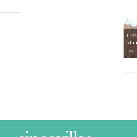
FIR
Alfo
EN 03