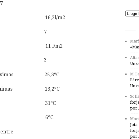
7
Catego
total 16,3l/m2
luvia 7
Mari
ma día 22 11 l/m2
«Mar
Alta
s 21 y 22 2
Un c
ras máximas 25,3ºC
M Te
Pére
Un c
ras mínimas 13,2ºC
Sofí
forj
 el día 13 31ºC
por 
 el día 17 6ºC
Marí
Jota
forj
 entre
por 