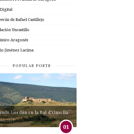
 Digital
esván de Rafael Castillejo
ación Uncastillo
nico Aragonés
io Jiménez Lacima
POPULAR POSTS
tando Gordún en la Bal d’Onsella.
/06/2007
01