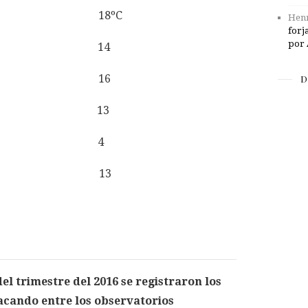
el día 20 18ºC
Henr
forj
por 
cubiertos 14
espejados 16
D
o del NW 13
o del SE 4
en calma 13
l trimestre del 2016 se registraron los
tacando entre los observatorios