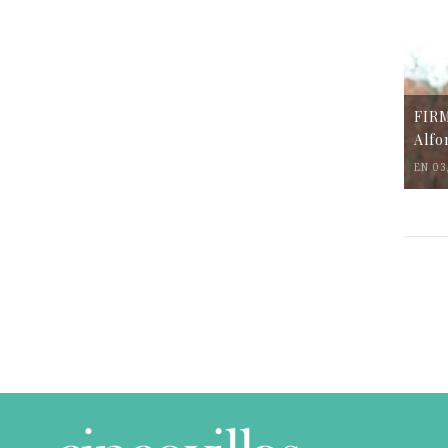
FIR
Alfo
EN 03