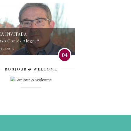
MA INVITADA
nso Cortés Alegre*
/12/2016
04
BONJOUR & WELCOME