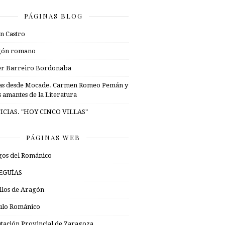
PÁGINAS BLOG
n Castro
gón romano
er Barreiro Bordonaba
as desde Mocade. Carmen Romeo Pemán y
s amantes de la Literatura
ICIAS. "HOY CINCO VILLAS"
PÁGINAS WEB
os del Románico
EGUÍAS
illos de Aragón
ulo Románico
tación Provincial de Zaragoza