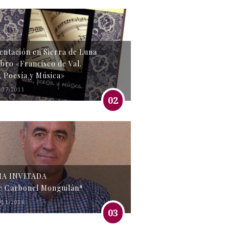
entación en Sierra de Luna
libro «Francisco de Val.
, Poesía y Música»
/07/2011
02
MA INVITADA
e Carbonel Monguilán*
/11/2016
03