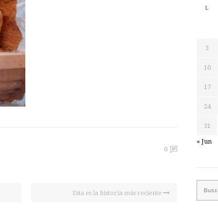
L
3
10
17
24
31
« Jun
0
Esta es la historia más reciente