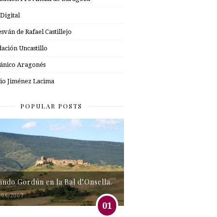
 Digital
esván de Rafael Castillejo
ación Uncastillo
nico Aragonés
io Jiménez Lacima
POPULAR POSTS
tando Gordún en la Bal d’Onsella.
/06/2007
01