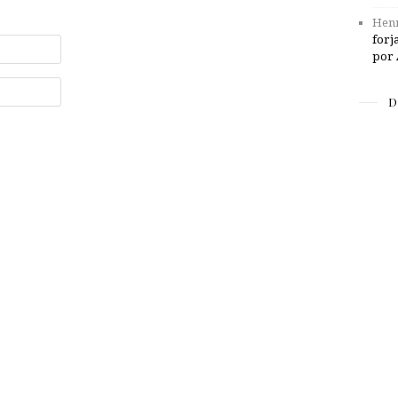
Henr
forj
por 
D