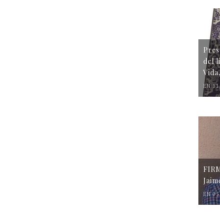
Pres
del 
Vida
EN 31
FIR
Jaim
EN 05