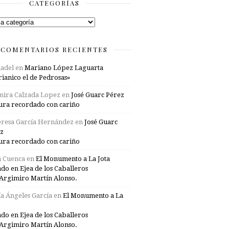
CATEGORÍAS
rías
COMENTARIOS RECIENTES
adel
en
Mariano López Laguarta
ianico el de Pedrosas»
mira Calzada Lopez
en
José Guarc Pérez
ura recordado con cariño
resa García Hernández
en
José Guarc
z
ura recordado con cariño
a Cuenca
en
El Monumento a La Jota
ado en Ejea de los Caballeros
Argimiro Martín Alonso.
a Ángeles García
en
El Monumento a La
ado en Ejea de los Caballeros
Argimiro Martín Alonso.