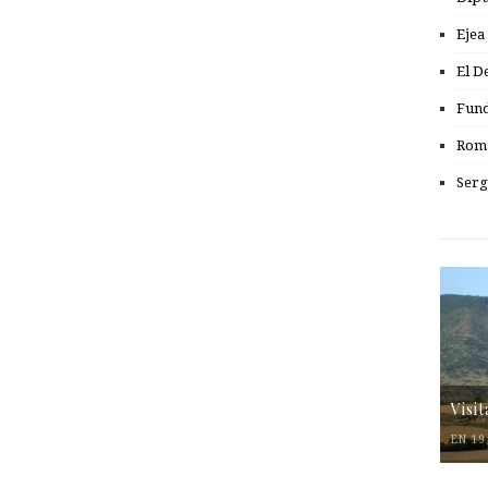
Ejea
El D
Fund
Romá
Serg
Visi
EN 19