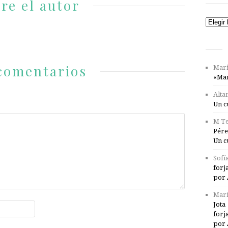
re el autor
Catego
comentarios
Mari
«Mar
Alta
Un c
M Te
Pére
Un c
Sofí
forj
por 
Marí
Jota
forj
por 