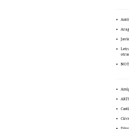
Antó
Ara
Javi
Letr
otra
NOT
Amig
ART
Cast
Círc
Dipu