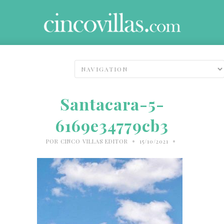
Santacara-5-
6169e34779cb3
•
•
POR
CINCO VILLAS EDITOR
15/10/2021