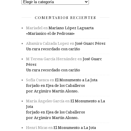
Categorías
COMENTARIOS RECIENTES
Mariadel
en
Mariano López Laguarta
«Marianico el de Pedrosas»
Altamira Calzada Lopez
en
José Guarc Pérez
Un cura recordado con cariño
M Teresa García Hernández
en
José Guarc
Pérez
Un cura recordado con cariño
Sofía Cuenca
en
El Monumento a La Jota
forjado en Ejea de los Caballeros
por Argimiro Martín Alonso.
María Ángeles García
en
El Monumento a La
Jota
forjado en Ejea de los Caballeros
por Argimiro Martín Alonso.
Henri Nicas
en
El Monumento a La Jota