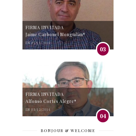
FIRMA INVITADA
Jaime Carbonel Monguilán*
EN 05/11/2016
03
FIRMA INVITADA
Alfonso Cortés Alegre*
EN 03/12/2016
04
BONJOUR & WELCOME