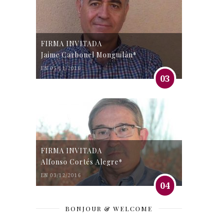
FIRMA INVITADA
Jaime Carbonel Monguilán*
EN 05/11/2016
03
FIRMA INVITADA
Alfonso Cortés Alegre*
EN 03/12/2016
04
BONJOUR & WELCOME