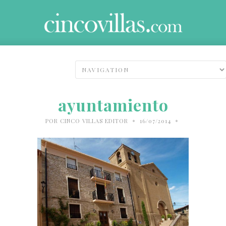
ayuntamiento
•
•
POR
CINCO VILLAS EDITOR
16/07/2014