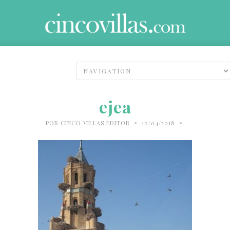
ejea
•
•
POR
CINCO VILLAS EDITOR
10/04/2018