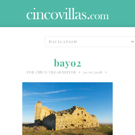
bayo2
•
•
POR
CINCO VILLAS EDITOR
20/01/2018