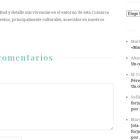
tud y detalle mis vivencias en el entorno de esta Comarca
Catego
entos, principalmente culturales, acaecidos en nuestros
Mari
«Mar
comentarios
Alta
Un c
M Te
Pére
Un c
Sofí
forj
por 
Marí
Jota
forj
por 