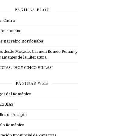
PÁGINAS BLOG
n Castro
gón romano
er Barreiro Bordonaba
as desde Mocade. Carmen Romeo Pemán y
s amantes de la Literatura
ICIAS. "HOY CINCO VILLAS"
PÁGINAS WEB
os del Románico
EGUÍAS
illos de Aragón
ulo Románico
tación Provincial de Zaragoza