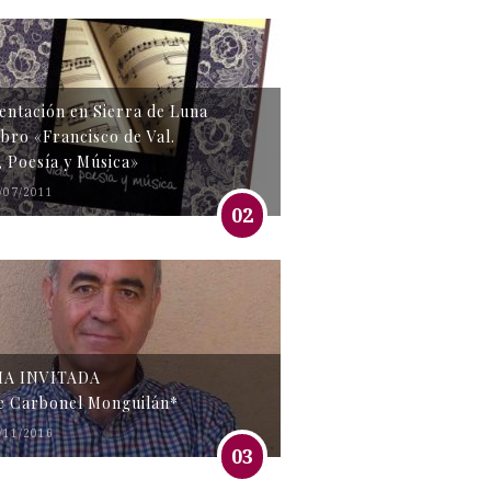
entación en Sierra de Luna
libro «Francisco de Val.
, Poesía y Música»
/07/2011
02
MA INVITADA
e Carbonel Monguilán*
/11/2016
03