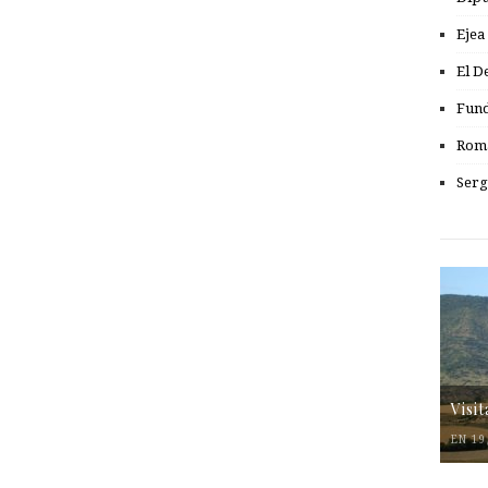
Ejea
El D
Fund
Romá
Serg
Visi
EN 19