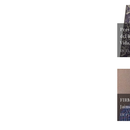
Pres
del 
Vida
EN 31
FIR
Jaim
EN 05