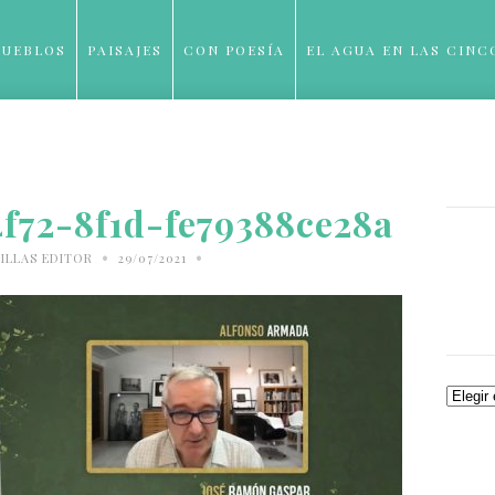
PUEBLOS
PAISAJES
CON POESÍA
EL AGUA EN LAS CINC
BLOG
4f72-8f1d-fe79388ce28a
•
•
ILLAS EDITOR
29/07/2021
Archiv