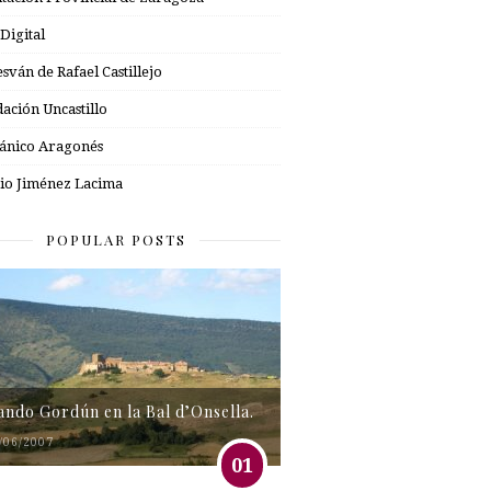
 Digital
esván de Rafael Castillejo
ación Uncastillo
nico Aragonés
io Jiménez Lacima
POPULAR POSTS
tando Gordún en la Bal d’Onsella.
/06/2007
01