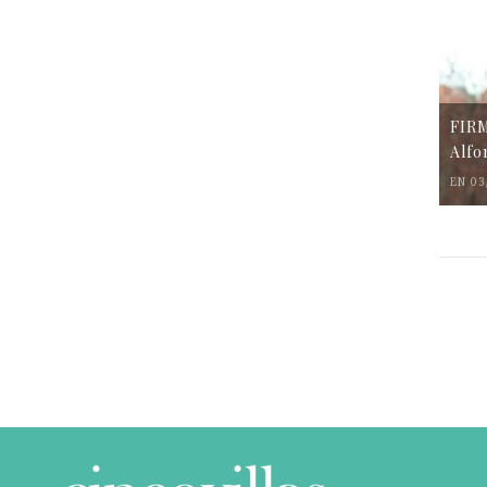
FIR
Alfo
EN 03