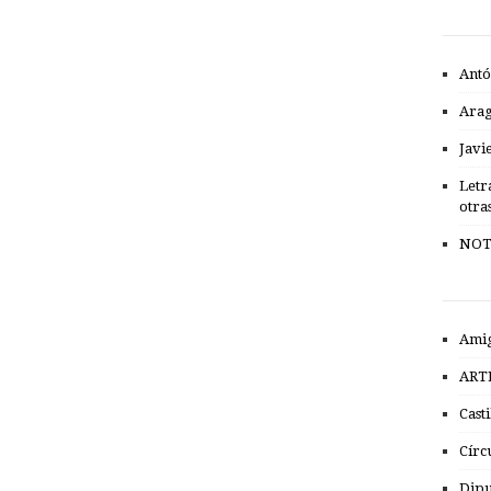
Antó
Ara
Javi
Letr
otra
NOT
Amig
ART
Cast
Círc
Dipu