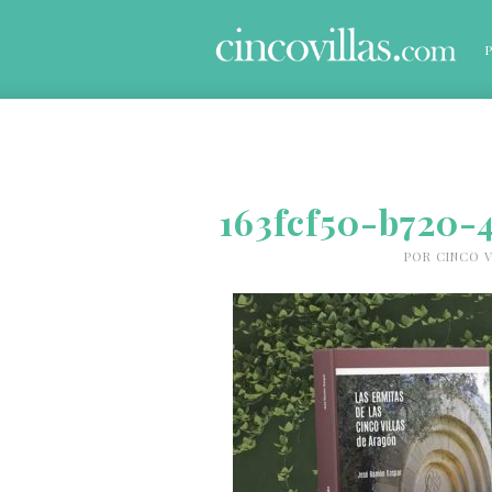
163fcf50-b720-
POR
CINCO V