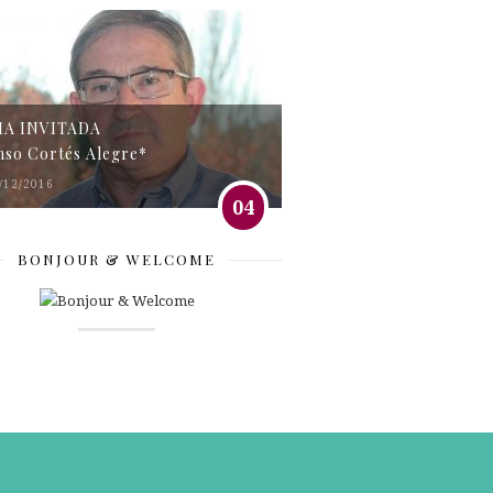
MA INVITADA
nso Cortés Alegre*
/12/2016
04
BONJOUR & WELCOME