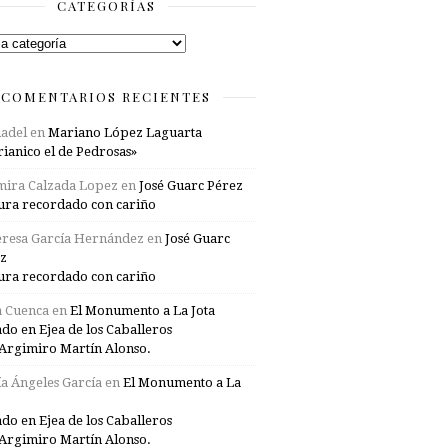
CATEGORÍAS
rías
COMENTARIOS RECIENTES
adel
en
Mariano López Laguarta
ianico el de Pedrosas»
mira Calzada Lopez
en
José Guarc Pérez
ura recordado con cariño
resa García Hernández
en
José Guarc
z
ura recordado con cariño
a Cuenca
en
El Monumento a La Jota
ado en Ejea de los Caballeros
Argimiro Martín Alonso.
a Ángeles García
en
El Monumento a La
ado en Ejea de los Caballeros
Argimiro Martín Alonso.