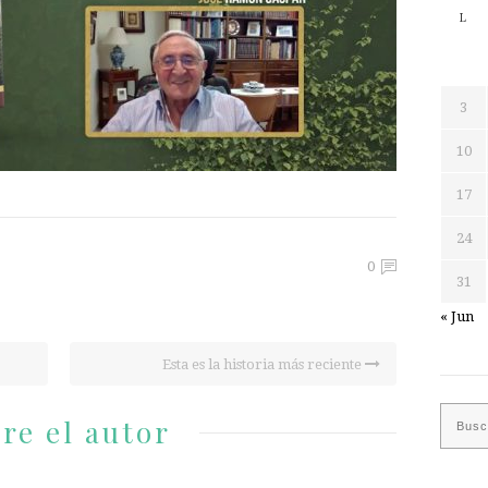
L
3
10
17
24
0
31
« Jun
Esta es la historia más reciente
re el autor