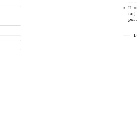
Henr
forj
por 
D