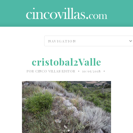
cristobal2Valle
•
•
POR
CINCO VILLAS EDITOR
10/05/2018