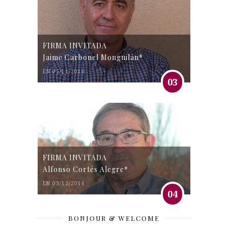
FIRMA INVITADA
Jaime Carbonel Monguilán*
EN 05/11/2016
03
FIRMA INVITADA
Alfonso Cortés Alegre*
EN 03/12/2016
04
BONJOUR & WELCOME