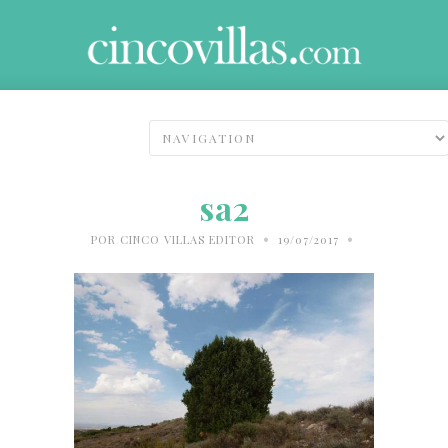
sa2
•
•
POR
CINCO VILLAS EDITOR
19/07/2017