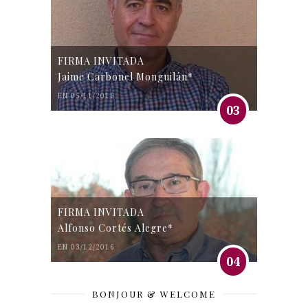
FIRMA INVITADA
Jaime Carbonel Monguilán*
EN 05/11/2016
03
FIRMA INVITADA
Alfonso Cortés Alegre*
EN 03/12/2016
04
BONJOUR & WELCOME