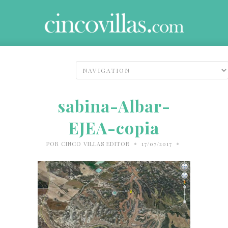
sabina-Albar-
EJEA-copia
•
•
POR
CINCO VILLAS EDITOR
17/07/2017