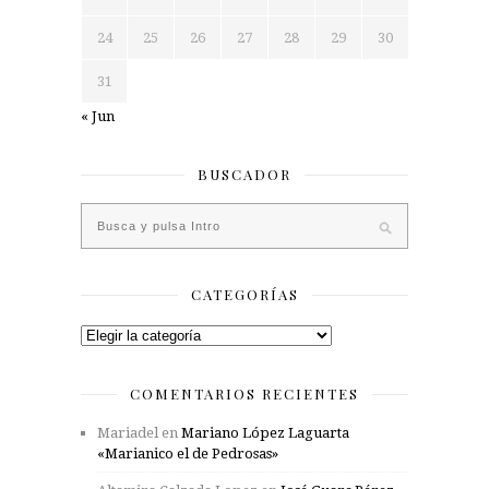
24
25
26
27
28
29
30
31
« Jun
BUSCADOR
CATEGORÍAS
Categorías
COMENTARIOS RECIENTES
Mariadel
en
Mariano López Laguarta
«Marianico el de Pedrosas»