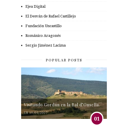
Ejea Digital
El Desván de Rafael Castillejo
Fundación Uncastillo
Románico Aragonés
Sergio Jiménez Lacima
POPULAR POSTS
Visitando Gordún en la Bal d’Onsella.
EN 19/06/2007
01