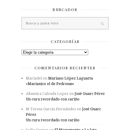
BUSCADOR
CATEGORÍAS
Categorías
COMENTARIOS RECIENTES
Mariadel
en
Mariano López Laguarta
«Marianico el de Pedrosas»
Altamira Calzada Lopez
en
José Guarc Pérez
Un cura recordado con cariño
M Teresa García Hernández
en
José Guarc
Pérez
Un cura recordado con cariño
Sofía Cuenca
en
El Monumento a La Jota