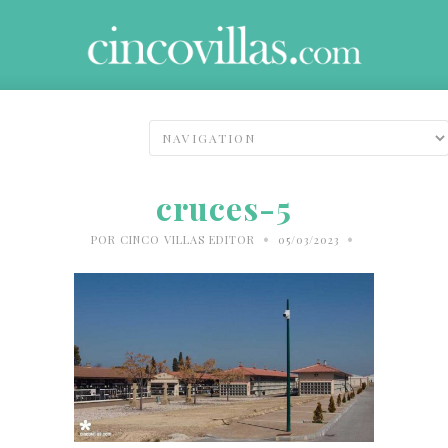
cruces-5
•
•
POR
CINCO VILLAS EDITOR
05/03/2023