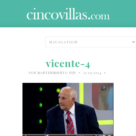
vicente-4
•
•
POR
MANTENIMIENTO UUP
21/05/2014