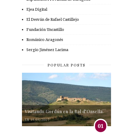
Ejea Digital
El Desván de Rafael Castillejo
Fundación Uncastillo
Románico Aragonés
Sergio Jiménez Lacima
POPULAR POSTS
Visitando Gordún en la Bal d’Onsella.
EN 19/06/2007
01