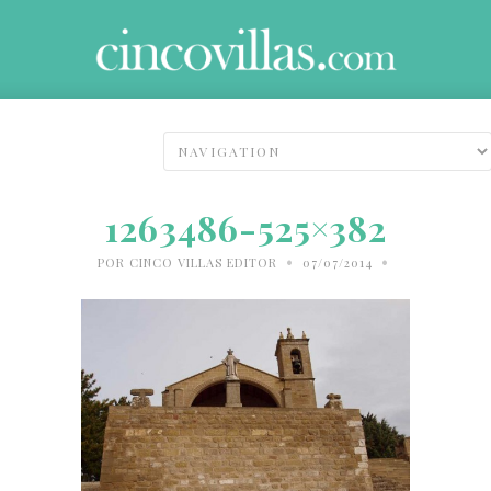
1263486-525×382
•
•
POR
CINCO VILLAS EDITOR
07/07/2014