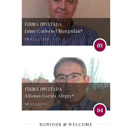
FIRMA INVITADA
Jaime Carbonel Monguilán*
EN 05/11/2016
03
FIRMA INVITADA
Alfonso Cortés Alegre*
EN 03/12/2016
04
BONJOUR & WELCOME