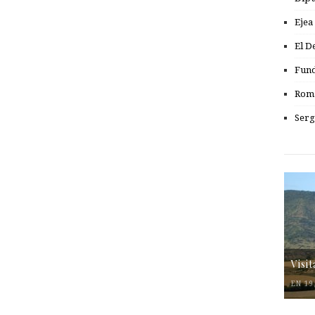
Ejea
El D
Fund
Romá
Serg
Visi
EN 19