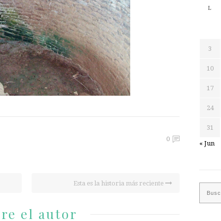
L
3
10
17
24
31
0
« Jun
Esta es la historia más reciente
re el autor