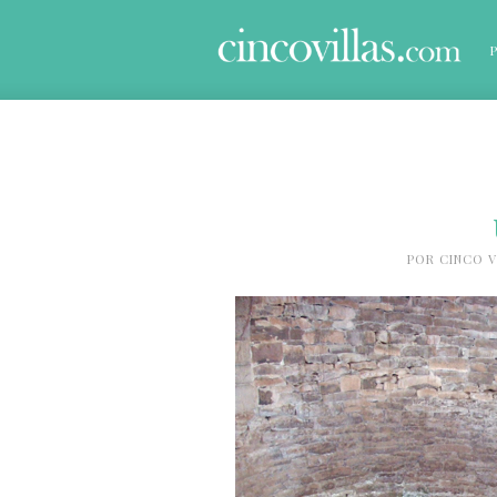
POR
CINCO V