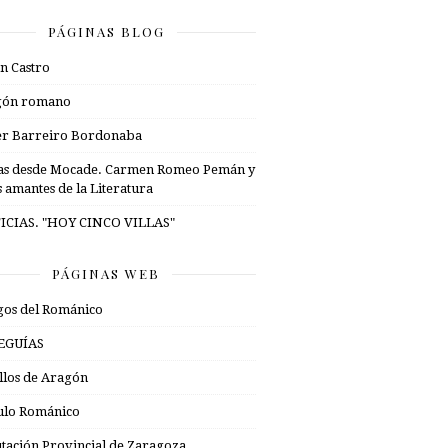
PÁGINAS BLOG
n Castro
gón romano
er Barreiro Bordonaba
as desde Mocade. Carmen Romeo Pemán y
s amantes de la Literatura
ICIAS. "HOY CINCO VILLAS"
PÁGINAS WEB
os del Románico
EGUÍAS
illos de Aragón
ulo Románico
tación Provincial de Zaragoza