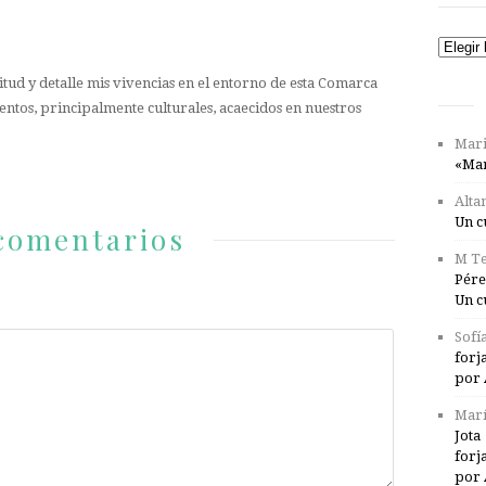
Catego
tud y detalle mis vivencias en el entorno de esta Comarca
entos, principalmente culturales, acaecidos en nuestros
Mari
«Mar
Alta
Un c
comentarios
M Te
Pére
Un c
Sofí
forj
por 
Marí
Jota
forj
por 