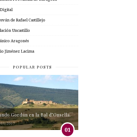
 Digital
esván de Rafael Castillejo
ación Uncastillo
nico Aragonés
io Jiménez Lacima
POPULAR POSTS
tando Gordún en la Bal d’Onsella.
/06/2007
01