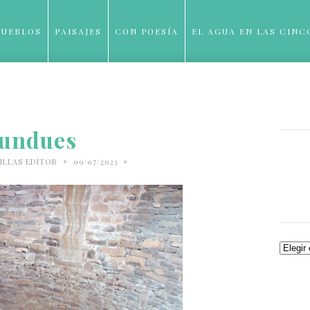
PUEBLOS
PAISAJES
CON POESÍA
EL AGUA EN LAS CINC
BLOG
undues
•
•
ILLAS EDITOR
09/07/2023
Archiv