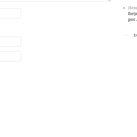
Henr
forj
por 
D