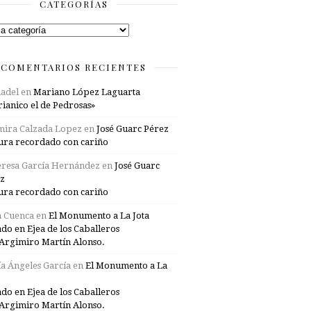
CATEGORÍAS
rías
COMENTARIOS RECIENTES
adel
en
Mariano López Laguarta
ianico el de Pedrosas»
mira Calzada Lopez
en
José Guarc Pérez
ura recordado con cariño
resa García Hernández
en
José Guarc
z
ura recordado con cariño
a Cuenca
en
El Monumento a La Jota
ado en Ejea de los Caballeros
Argimiro Martín Alonso.
a Ángeles García
en
El Monumento a La
ado en Ejea de los Caballeros
Argimiro Martín Alonso.