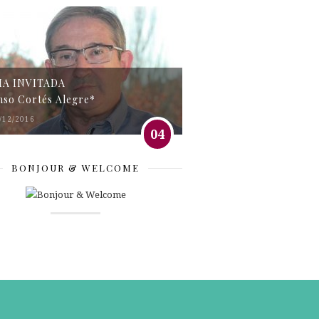
MA INVITADA
nso Cortés Alegre*
/12/2016
04
BONJOUR & WELCOME