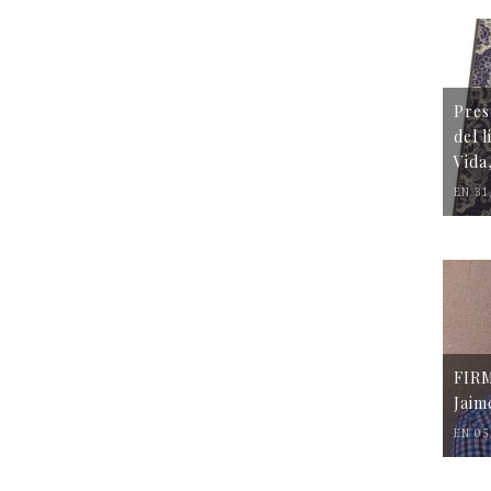
Pres
del 
Vida
EN 31
FIR
Jaim
EN 05