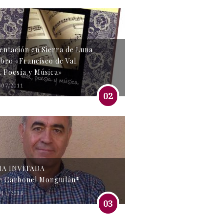
entación en Sierra de Luna
libro «Francisco de Val.
, Poesía y Música»
/07/2011
02
MA INVITADA
e Carbonel Monguilán*
/11/2016
03