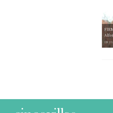
FIR
Alfo
EN 03