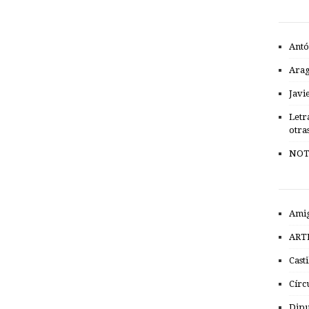
Antó
Ara
Javi
Letr
otra
NOT
Amig
ART
Cast
Círc
Dipu