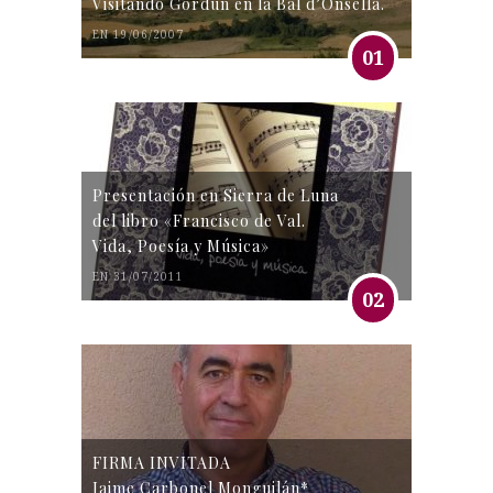
Visitando Gordún en la Bal d’Onsella.
EN 19/06/2007
01
Presentación en Sierra de Luna
del libro «Francisco de Val.
Vida, Poesía y Música»
EN 31/07/2011
02
FIRMA INVITADA
Jaime Carbonel Monguilán*