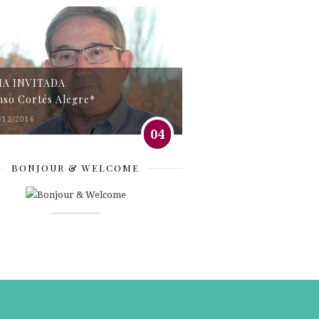
MA INVITADA
nso Cortés Alegre*
/12/2016
04
BONJOUR & WELCOME