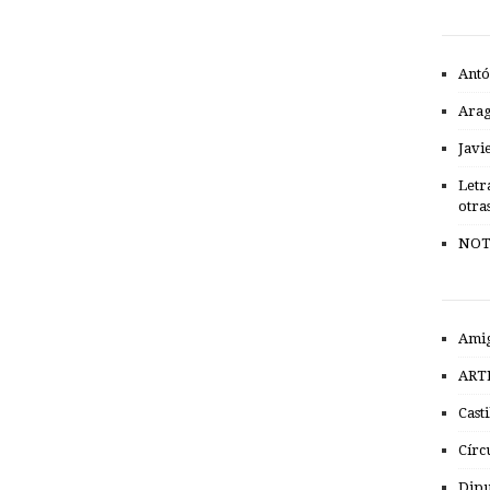
Antó
Ara
Javi
Letr
otra
NOT
Amig
ART
Cast
Círc
Dipu