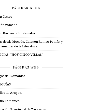
PÁGINAS BLOG
n Castro
gón romano
er Barreiro Bordonaba
as desde Mocade. Carmen Romeo Pemán y
s amantes de la Literatura
ICIAS. "HOY CINCO VILLAS"
PÁGINAS WEB
os del Románico
EGUÍAS
illos de Aragón
ulo Románico
tación Provincial de Zaragoza