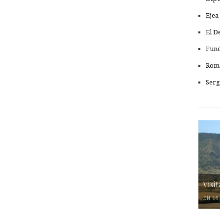
Ejea
El D
Fund
Romá
Serg
Visi
EN 19