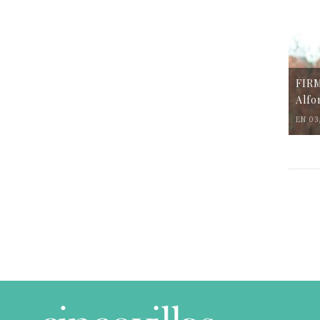
FIR
Alfo
EN 03