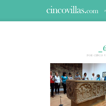
_
POR
CINCO V