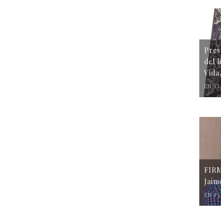
Pres
del 
Vida
EN 31
FIR
Jaim
EN 05