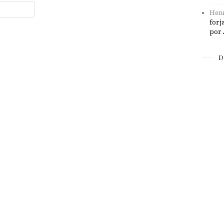
Henr
forj
por 
D