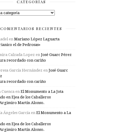
CATEGORÍAS
rías
COMENTARIOS RECIENTES
adel
en
Mariano López Laguarta
ianico el de Pedrosas»
mira Calzada Lopez
en
José Guarc Pérez
ura recordado con cariño
resa García Hernández
en
José Guarc
z
ura recordado con cariño
a Cuenca
en
El Monumento a La Jota
ado en Ejea de los Caballeros
Argimiro Martín Alonso.
a Ángeles García
en
El Monumento a La
ado en Ejea de los Caballeros
Argimiro Martín Alonso.