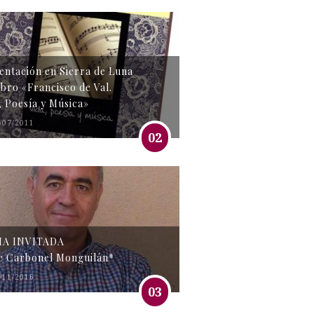
entación en Sierra de Luna
libro «Francisco de Val.
, Poesía y Música»
/07/2011
02
MA INVITADA
e Carbonel Monguilán*
/11/2016
03