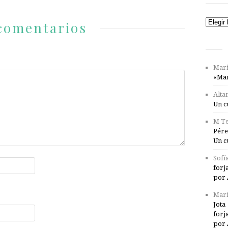
Catego
comentarios
Mari
«Mar
Alta
Un c
M Te
Pére
Un c
Sofí
forj
por 
Marí
Jota
forj
por 