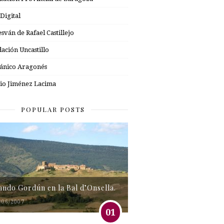
 Digital
esván de Rafael Castillejo
ación Uncastillo
nico Aragonés
io Jiménez Lacima
POPULAR POSTS
tando Gordún en la Bal d’Onsella.
/06/2007
01