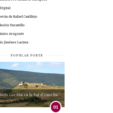
 Digital
esván de Rafael Castillejo
ación Uncastillo
nico Aragonés
io Jiménez Lacima
POPULAR POSTS
tando Gordún en la Bal d’Onsella.
/06/2007
01