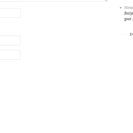
Henr
forj
por 
D