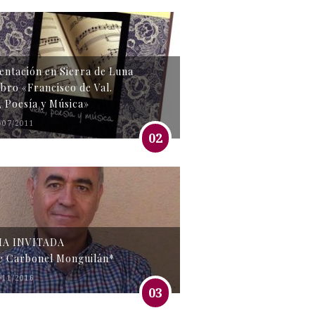
entación en Sierra de Luna
libro «Francisco de Val.
, Poesía y Música»
/07/2011
02
MA INVITADA
e Carbonel Monguilán*
/11/2016
03