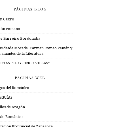
PÁGINAS BLOG
n Castro
gón romano
er Barreiro Bordonaba
as desde Mocade. Carmen Romeo Pemán y
s amantes de la Literatura
ICIAS. "HOY CINCO VILLAS"
PÁGINAS WEB
os del Románico
EGUÍAS
illos de Aragón
ulo Románico
tación Provincial de Zaragoza