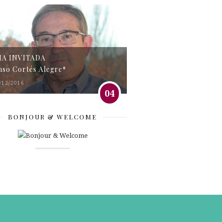
MA INVITADA
nso Cortés Alegre*
/12/2016
04
BONJOUR & WELCOME