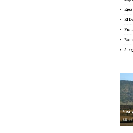
Ejea
El D
Fund
Romá
Serg
Visi
EN 19