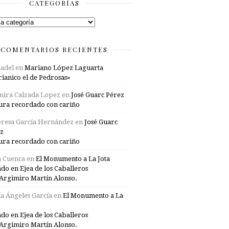
CATEGORÍAS
rías
COMENTARIOS RECIENTES
adel
en
Mariano López Laguarta
ianico el de Pedrosas»
mira Calzada Lopez
en
José Guarc Pérez
ura recordado con cariño
resa García Hernández
en
José Guarc
z
ura recordado con cariño
a Cuenca
en
El Monumento a La Jota
ado en Ejea de los Caballeros
Argimiro Martín Alonso.
a Ángeles García
en
El Monumento a La
ado en Ejea de los Caballeros
Argimiro Martín Alonso.