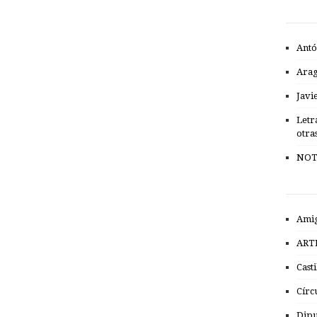
Antó
Ara
Javi
Letr
otra
NOT
Amig
ART
Cast
Círc
Dipu