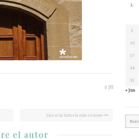
L
3
10
17
24
31
0
« Jun
Esta es la historia más reciente
re el autor