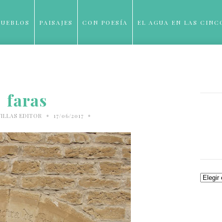
PUEBLOS
PAISAJES
CON POESÍA
EL AGUA EN LAS CINC
BLOG
faras
•
•
ILLAS EDITOR
17/06/2017
Archiv