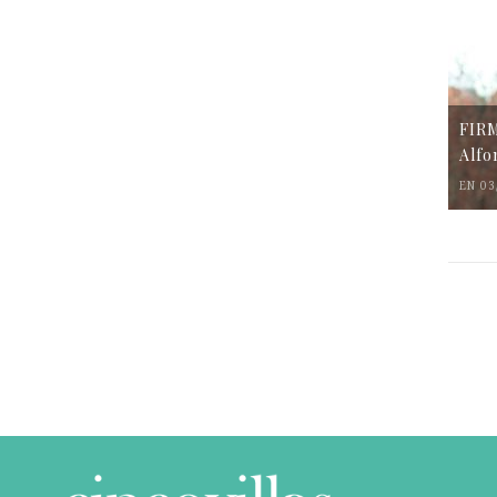
FIR
Alfo
EN 03