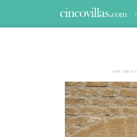
POR
CINCO V