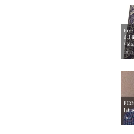
Pres
del 
Vida
EN 31
FIR
Jaim
EN 05