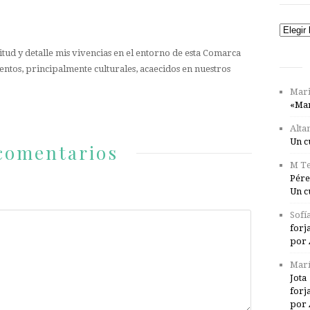
Catego
tud y detalle mis vivencias en el entorno de esta Comarca
entos, principalmente culturales, acaecidos en nuestros
Mari
«Mar
Alta
Un c
comentarios
M Te
Pére
Un c
Sofí
forj
por 
Marí
Jota
forj
por 