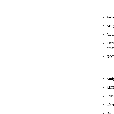
Antó
Ara
Javi
Letr
otra
NOT
Amig
ART
Cast
Círc
Dipu