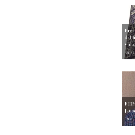
Pres
del 
Vida
EN 31
FIR
Jaim
EN 05