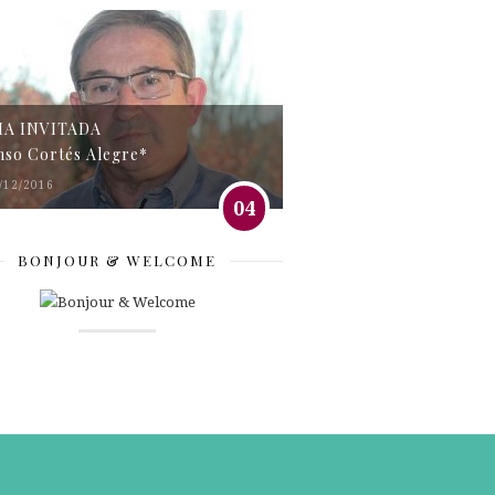
MA INVITADA
nso Cortés Alegre*
/12/2016
04
BONJOUR & WELCOME