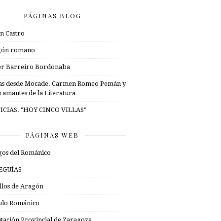
PÁGINAS BLOG
n Castro
gón romano
er Barreiro Bordonaba
as desde Mocade. Carmen Romeo Pemán y
s amantes de la Literatura
ICIAS. "HOY CINCO VILLAS"
PÁGINAS WEB
os del Románico
EGUÍAS
illos de Aragón
ulo Románico
tación Provincial de Zaragoza