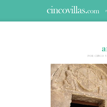
a
POR
CINCO V