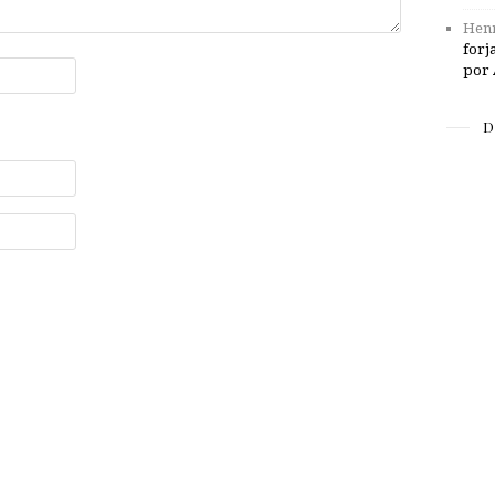
Henr
forj
por 
D