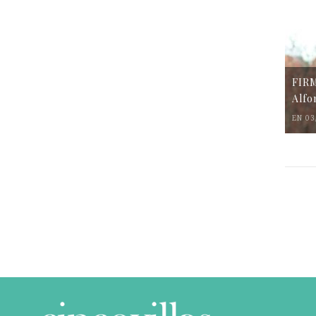
FIR
Alfo
EN 03