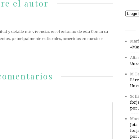
re el autor
Catego
tud y detalle mis vivencias en el entorno de esta Comarca
entos, principalmente culturales, acaecidos en nuestros
Mari
«Mar
Alta
Un c
comentarios
M Te
Pére
Un c
Sofí
forj
por 
Marí
Jota
forj
por 