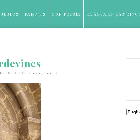
PUEBLOS
PAISAJES
CON POESÍA
EL AGUA EN LAS CINC
BLOG
rdevines
•
•
ILLAS EDITOR
02/09/2017
Archiv