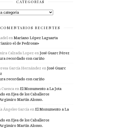
CATEGORÍAS
rías
COMENTARIOS RECIENTES
adel
en
Mariano López Laguarta
ianico el de Pedrosas»
mira Calzada Lopez
en
José Guarc Pérez
ura recordado con cariño
resa García Hernández
en
José Guarc
z
ura recordado con cariño
a Cuenca
en
El Monumento a La Jota
ado en Ejea de los Caballeros
Argimiro Martín Alonso.
a Ángeles García
en
El Monumento a La
ado en Ejea de los Caballeros
Argimiro Martín Alonso.