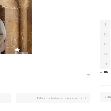
L
3
10
17
24
31
« Jun
0
Esta es la historia más reciente