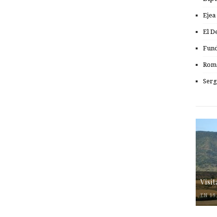
Ejea
El D
Fund
Romá
Serg
Visi
EN 19