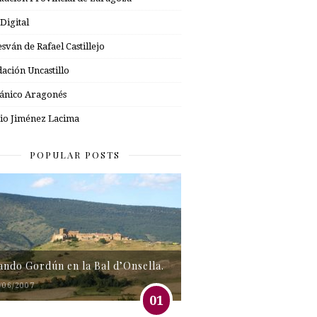
 Digital
esván de Rafael Castillejo
ación Uncastillo
nico Aragonés
io Jiménez Lacima
POPULAR POSTS
tando Gordún en la Bal d’Onsella.
/06/2007
01