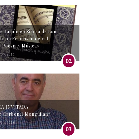
entación en Sierra de Luna
libro «Francisco de Val.
, Poesía y Música»
/07/2011
02
MA INVITADA
e Carbonel Monguilán*
/11/2016
03