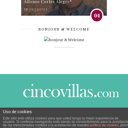
Alfonso Cortés Alegre*
EN 03/12/2016
04
BONJOUR & WELCOME
Uso de cookies
© 2014 CINCO VILLAS CONTIGO DESDE EL AÑO
Este sitio web utiliza cookies para que usted tenga la mejor experiencia de
2005.
POLÍTICA DE PRIVACIDAD
|
POLÍTICA DE
usuario. Si continúa navegando está dando su consentimiento para la aceptació
COOKIES
de las mencionadas cookies y la aceptación de nuestra
política de cookies
, pinc