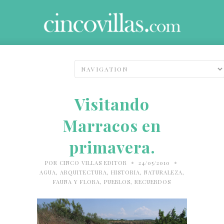
Visitando
Marracos en
primavera.
•
•
POR
CINCO VILLAS EDITOR
24/05/2010
AGUA
,
ARQUITECTURA
,
HISTORIA
,
NATURALEZA,
FAUNA Y FLORA
,
PUEBLOS
,
RECUERDOS