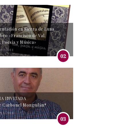
entación en Sierra de Luna
libro «Francisco de Val.
, Poesía y Música»
/07/2011
02
MA INVITADA
e Carbonel Monguilán*
/11/2016
03