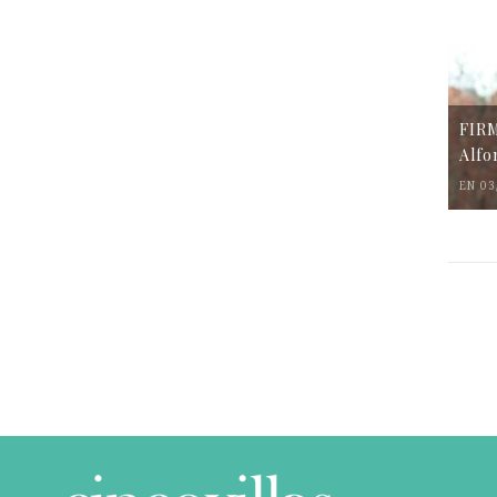
FIR
Alfo
EN 03