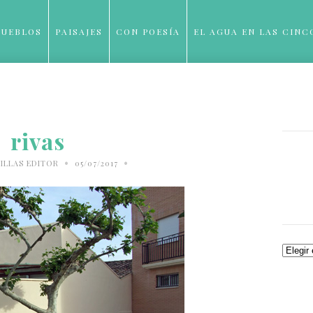
PUEBLOS
PAISAJES
CON POESÍA
EL AGUA EN LAS CINC
BLOG
rivas
•
•
ILLAS EDITOR
05/07/2017
Archiv