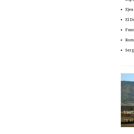
Ejea
El D
Fund
Romá
Serg
Visi
EN 19