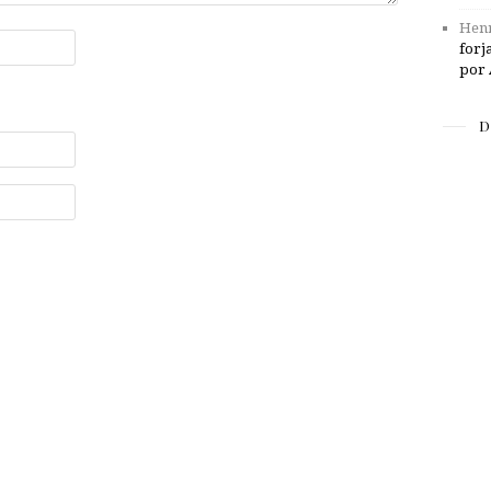
Henr
forj
por 
D