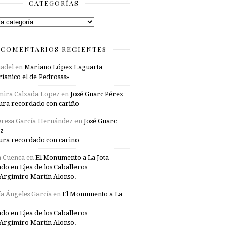
CATEGORÍAS
rías
COMENTARIOS RECIENTES
adel
en
Mariano López Laguarta
ianico el de Pedrosas»
mira Calzada Lopez
en
José Guarc Pérez
ura recordado con cariño
resa García Hernández
en
José Guarc
z
ura recordado con cariño
a Cuenca
en
El Monumento a La Jota
ado en Ejea de los Caballeros
Argimiro Martín Alonso.
a Ángeles García
en
El Monumento a La
ado en Ejea de los Caballeros
Argimiro Martín Alonso.