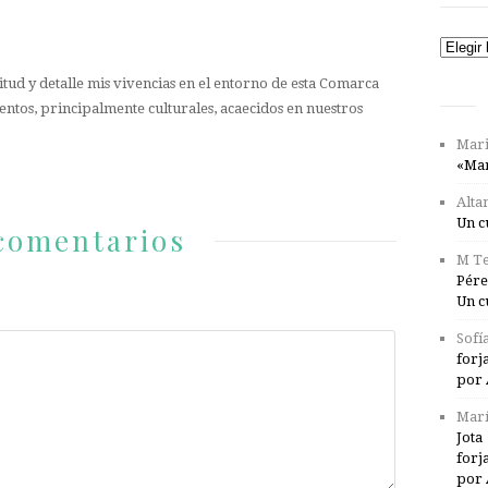
Catego
tud y detalle mis vivencias en el entorno de esta Comarca
entos, principalmente culturales, acaecidos en nuestros
Mari
«Mar
Alta
Un c
comentarios
M Te
Pére
Un c
Sofí
forj
por 
Marí
Jota
forj
por 