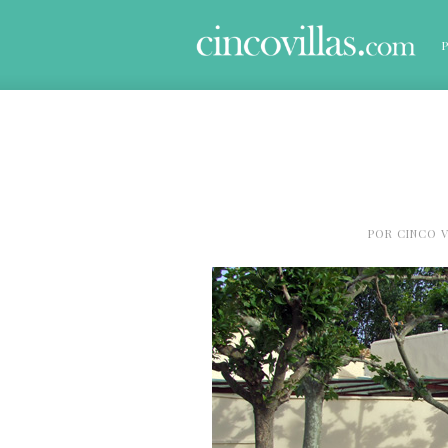
POR
CINCO V