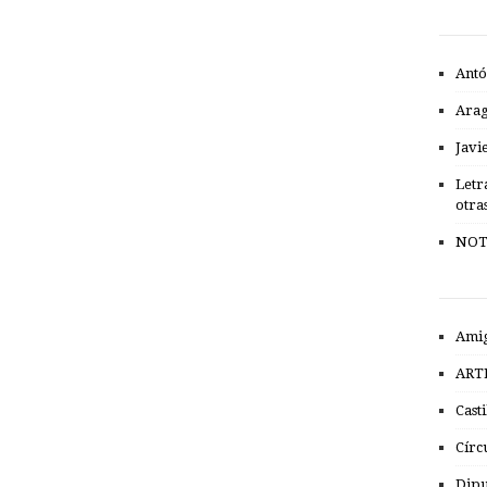
Antó
Ara
Javi
Letr
otra
NOT
Amig
ART
Cast
Círc
Dipu