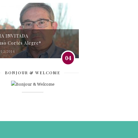
MA INVITADA
nso Cortés Alegre*
/12/2016
04
BONJOUR & WELCOME