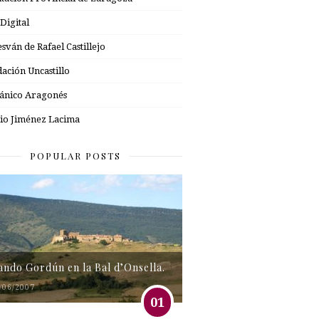
 Digital
esván de Rafael Castillejo
ación Uncastillo
nico Aragonés
io Jiménez Lacima
POPULAR POSTS
tando Gordún en la Bal d’Onsella.
/06/2007
01