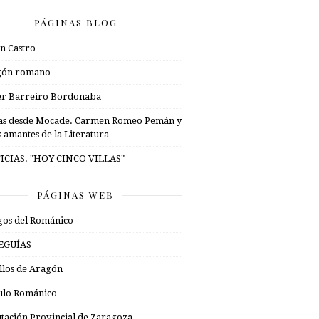
PÁGINAS BLOG
n Castro
gón romano
er Barreiro Bordonaba
as desde Mocade. Carmen Romeo Pemán y
s amantes de la Literatura
ICIAS. "HOY CINCO VILLAS"
PÁGINAS WEB
os del Románico
EGUÍAS
illos de Aragón
ulo Románico
tación Provincial de Zaragoza