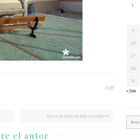
L
3
10
17
24
31
0
« Jun
Esta es la historia más reciente
re el autor