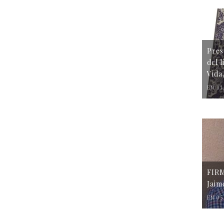
Pres
del 
Vida
EN 31
FIR
Jaim
EN 05