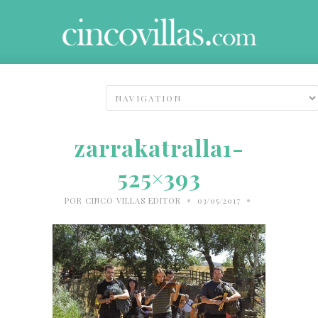
zarrakatralla1-
525×393
•
•
POR
CINCO VILLAS EDITOR
03/05/2017