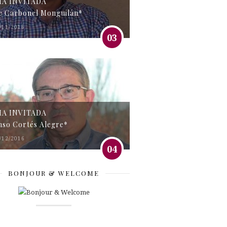
MA INVITADA
e Carbonel Monguilán*
/11/2016
03
MA INVITADA
nso Cortés Alegre*
/12/2016
04
BONJOUR & WELCOME