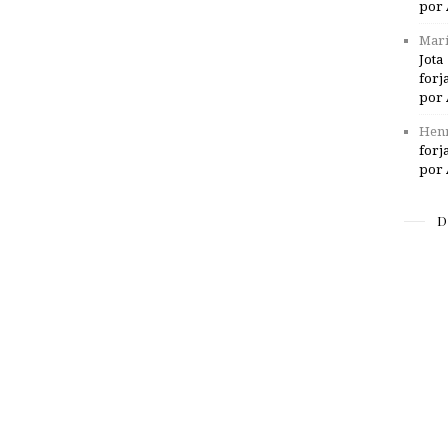
por 
Marí
Jota
forj
por 
Henr
forj
por 
D