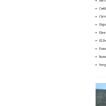
ART
Cast
Círc
Dipu
Ejea
El D
Fund
Romá
Serg