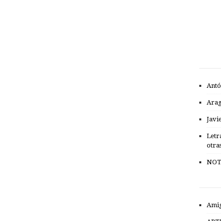
Antó
Ara
Javi
Letr
otra
NOT
Amig