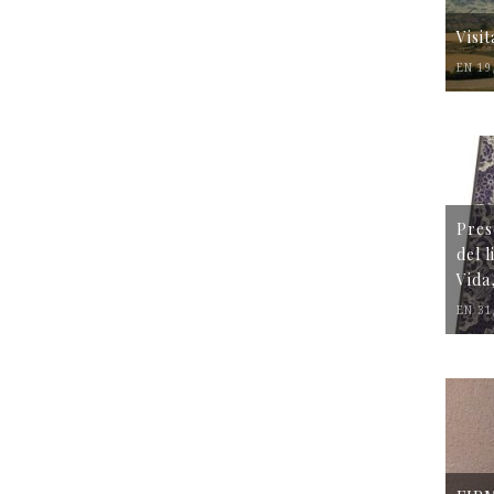
Visi
EN 19
Pres
del 
Vida
EN 31