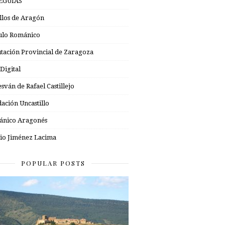
EGUÍAS
illos de Aragón
ulo Románico
tación Provincial de Zaragoza
 Digital
esván de Rafael Castillejo
ación Uncastillo
nico Aragonés
io Jiménez Lacima
POPULAR POSTS