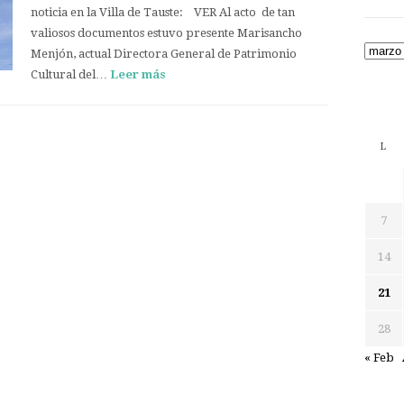
noticia en la Villa de Tauste: VER Al acto de tan
valiosos documentos estuvo presente Marisancho
Archiv
Menjón, actual Directora General de Patrimonio
Cultural del…
Leer más
L
7
14
21
28
« Feb