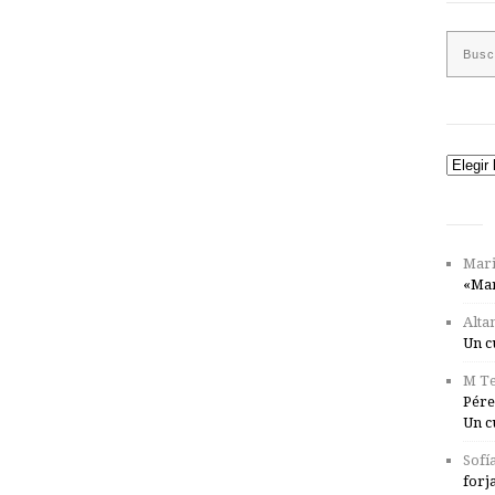
Catego
Mari
«Mar
Alta
Un c
M Te
Pére
Un c
Sofí
forj