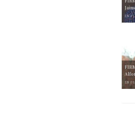
FIR
Jaim
EN 05
FIR
Alfo
EN 03