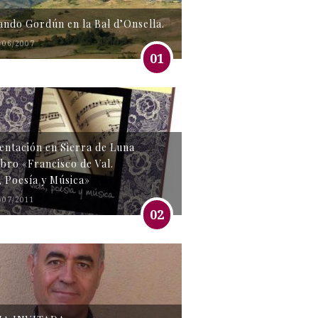
tando Gordún en la Bal d’Onsella.
/06/2007
01
entación en Sierra de Luna
libro «Francisco de Val.
, Poesía y Música»
/07/2011
02