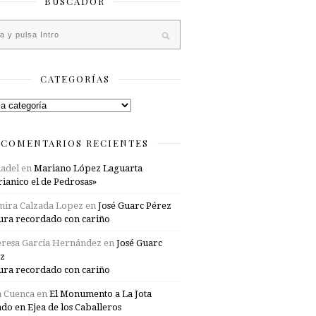
BUSCADOR
CATEGORÍAS
rías
COMENTARIOS RECIENTES
adel
en
Mariano López Laguarta
ianico el de Pedrosas»
mira Calzada Lopez
en
José Guarc Pérez
ura recordado con cariño
resa García Hernández
en
José Guarc
z
ura recordado con cariño
a Cuenca
en
El Monumento a La Jota
ado en Ejea de los Caballeros