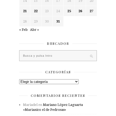
14
15
16
17
18
19
20
21
22
23
24
25
26
27
28
29
30
31
« Feb
Abr »
BUSCADOR
CATEGORÍAS
Categorías
COMENTARIOS RECIENTES
Mariadel
en
Mariano López Laguarta
«Marianico el de Pedrosas»