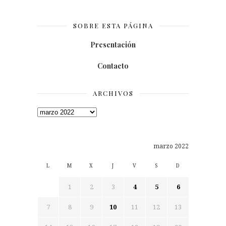
SOBRE ESTA PÁGINA
Presentación
Contacto
ARCHIVOS
Archivos
marzo 2022
L
M
X
J
V
S
D
1
2
3
4
5
6
7
8
9
10
11
12
13