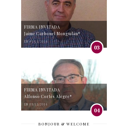
FIRMA INVITADA
Jaime Carbonel Monguilán*
EN 05/11/2016
03
FIRMA INVITADA
Alfonso Cortés Alegre*
EN 03/12/2016
04
BONJOUR & WELCOME