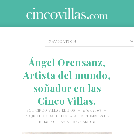
Ángel Orensanz,
Artista del mundo,
soñador en las
Cinco Villas.
•
•
POR
CINCO VILLAS EDITOR
31/07/2008
ARQUITECTURA
,
CULTURA-ARTE
,
NOMBRES DE
NUESTRO TIEMPO
,
RECUERDOS