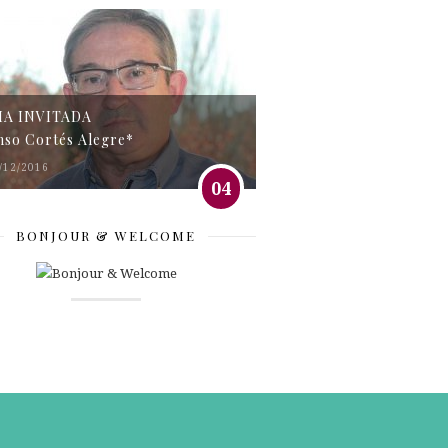
MA INVITADA
nso Cortés Alegre*
/12/2016
04
BONJOUR & WELCOME