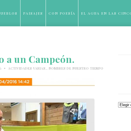
PUEBLOS
PAISAJES
CON POESÍA
EL AGUA EN LAS CINC
BLOG
 a un Campeón.
•
16
ACTIVIDADES VARIAS.
,
NOMBRES DE NUESTRO TIEMPO
Archiv