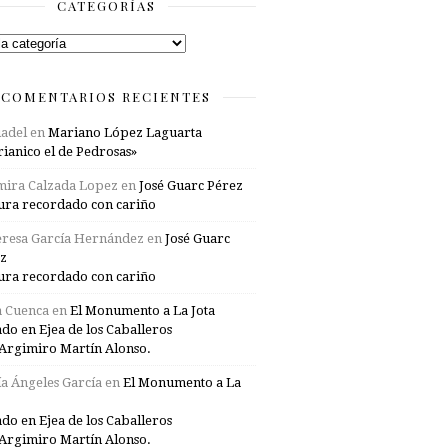
CATEGORÍAS
rías
COMENTARIOS RECIENTES
adel
en
Mariano López Laguarta
ianico el de Pedrosas»
mira Calzada Lopez
en
José Guarc Pérez
ura recordado con cariño
resa García Hernández
en
José Guarc
z
ura recordado con cariño
a Cuenca
en
El Monumento a La Jota
ado en Ejea de los Caballeros
Argimiro Martín Alonso.
a Ángeles García
en
El Monumento a La
ado en Ejea de los Caballeros
Argimiro Martín Alonso.