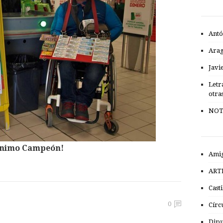
Antó
Ara
Javi
Letr
otra
NOT
nimo Campeón!
Amig
ART
Cast
0
Círc
Dipu