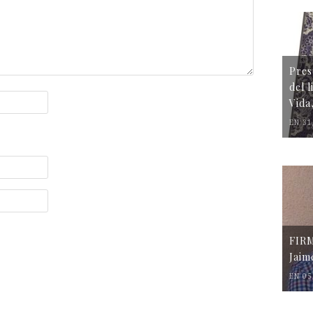
Pres
del 
Vida
EN 31
FIR
Jaim
EN 05