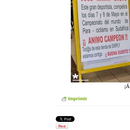
¡Á
Imprimir