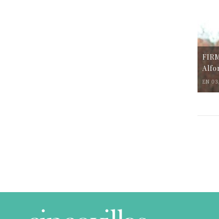
FIR
Alfo
EN 03