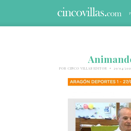
Animando
•
POR
CINCO VILLAS EDITOR
29/04/20