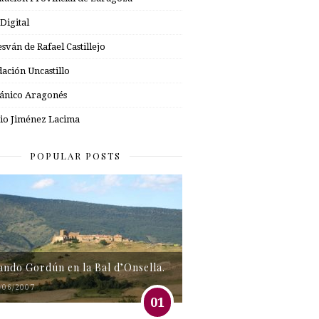
 Digital
esván de Rafael Castillejo
ación Uncastillo
nico Aragonés
io Jiménez Lacima
POPULAR POSTS
tando Gordún en la Bal d’Onsella.
/06/2007
01