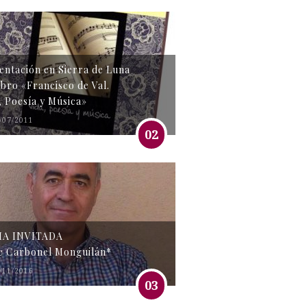
entación en Sierra de Luna
libro «Francisco de Val.
, Poesía y Música»
/07/2011
02
MA INVITADA
e Carbonel Monguilán*
/11/2016
03