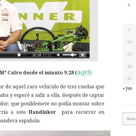
L
3
10
17
24
é Mª Calvo desde el minuto 9,28
(
AQUÍ)
31
or de aquel raro vehiculo de tres ruedas que
« Jun
aba y esperé a salir a ella, después de captar
dor, que posiblemete no podía montar sobre
rría a este
Handbiker
para recorrer en
 bandera española.