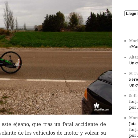
Catego
Mari
«Mar
Alta
Un c
M Te
Pére
Un c
Sofí
forj
por 
Marí
ste ejeano, que tras un fatal accidente de
Jota
forj
 volante de los vehiculos de motor y volcar su
por 