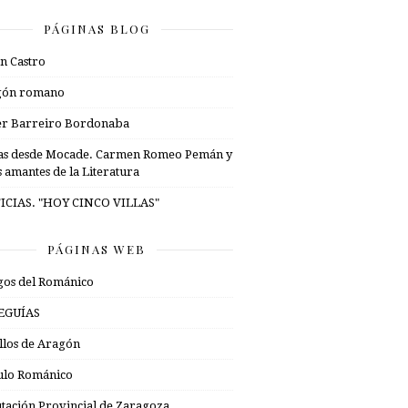
PÁGINAS BLOG
n Castro
gón romano
er Barreiro Bordonaba
as desde Mocade. Carmen Romeo Pemán y
s amantes de la Literatura
ICIAS. "HOY CINCO VILLAS"
PÁGINAS WEB
os del Románico
EGUÍAS
illos de Aragón
ulo Románico
tación Provincial de Zaragoza