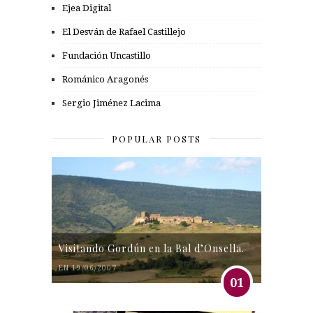
Ejea Digital
El Desván de Rafael Castillejo
Fundación Uncastillo
Románico Aragonés
Sergio Jiménez Lacima
POPULAR POSTS
Visitando Gordún en la Bal d’Onsella.
EN 19/06/2007
01