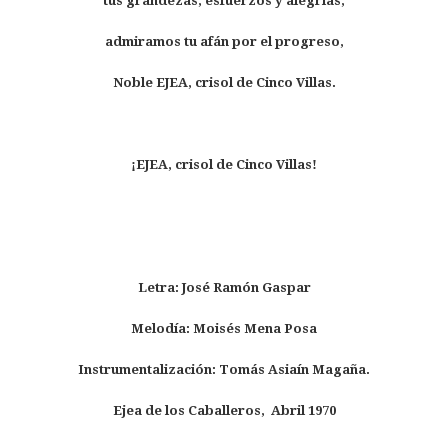
tus grandezas, esfuerzos y alegrías,
admiramos tu afán por el progreso,
Noble EJEA, crisol de Cinco Villas.
¡EJEA, crisol de Cinco Villas!
Letra: José Ramón Gaspar
Melodía: Moisés Mena Posa
Instrumentalización: Tomás Asiaín Magaña.
Ejea de los Caballeros, Abril 1970