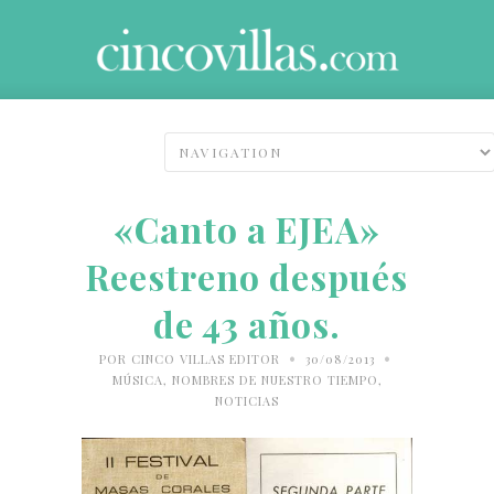
«Canto a EJEA»
Reestreno después
de 43 años.
•
•
POR
CINCO VILLAS EDITOR
30/08/2013
MÚSICA
,
NOMBRES DE NUESTRO TIEMPO
,
NOTICIAS