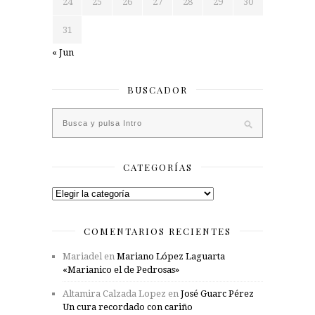
24
25
26
27
28
29
30
31
« Jun
BUSCADOR
CATEGORÍAS
Categorías
COMENTARIOS RECIENTES
Mariadel
en
Mariano López Laguarta
«Marianico el de Pedrosas»
Altamira Calzada Lopez
en
José Guarc Pérez
Un cura recordado con cariño