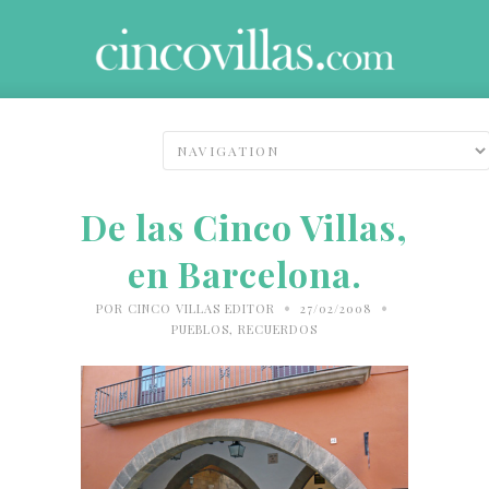
De las Cinco Villas,
en Barcelona.
•
•
POR
CINCO VILLAS EDITOR
27/02/2008
PUEBLOS
,
RECUERDOS