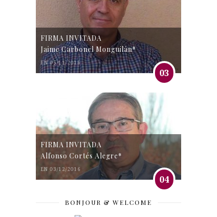
FIRMA INVITADA
Jaime Carbonel Monguilán*
EN 05/11/2016
03
FIRMA INVITADA
Alfonso Cortés Alegre*
EN 03/12/2016
04
BONJOUR & WELCOME