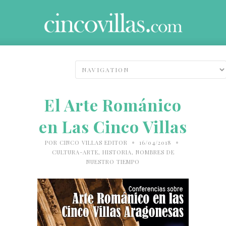
El Arte Románico
en Las Cinco Villas
•
•
POR
CINCO VILLAS EDITOR
16/04/2018
CULTURA-ARTE
,
HISTORIA
,
NOMBRES DE
NUESTRO TIEMPO