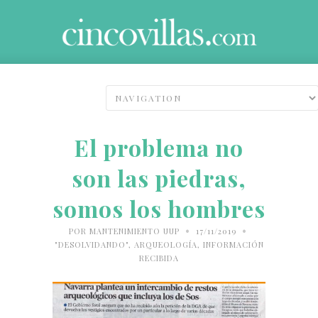
El problema no
son las piedras,
somos los hombres
•
•
POR
MANTENIMIENTO UUP
17/11/2019
"DESOLVIDANDO"
,
ARQUEOLOGÍA
,
INFORMACIÓN
RECIBIDA