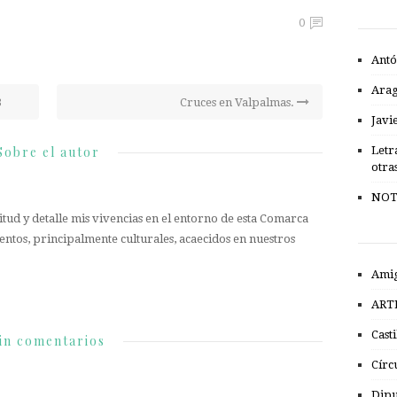
0
Antó
Ara
3
Cruces en Valpalmas.
Javi
Sobre el autor
Letr
otra
NOT
tud y detalle mis vivencias en el entorno de esta Comarca
entos, principalmente culturales, acaecidos en nuestros
Amig
ART
Cast
in comentarios
Círc
Dipu