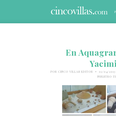
En Aquagrar
Yacim
•
POR
CINCO VILLAS EDITOR
02/04/201
NUESTRO T