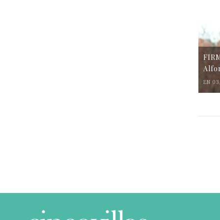
FIR
Alfo
EN 03