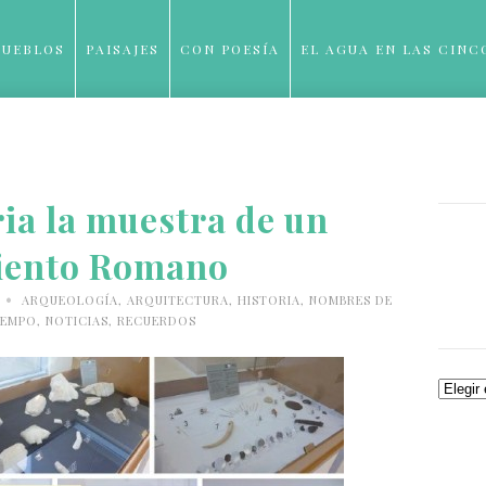
PUEBLOS
PAISAJES
CON POESÍA
EL AGUA EN LAS CINC
BLOG
ia la muestra de un
iento Romano
•
3
ARQUEOLOGÍA
,
ARQUITECTURA
,
HISTORIA
,
NOMBRES DE
IEMPO
,
NOTICIAS
,
RECUERDOS
Archiv