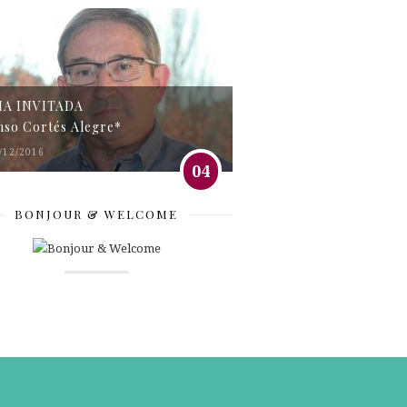
MA INVITADA
nso Cortés Alegre*
/12/2016
04
BONJOUR & WELCOME