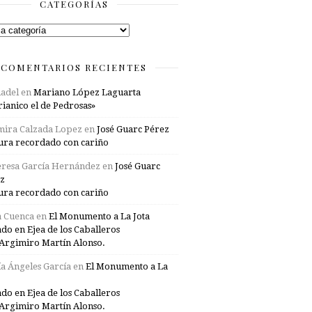
CATEGORÍAS
rías
COMENTARIOS RECIENTES
adel
en
Mariano López Laguarta
ianico el de Pedrosas»
mira Calzada Lopez
en
José Guarc Pérez
ura recordado con cariño
resa García Hernández
en
José Guarc
z
ura recordado con cariño
a Cuenca
en
El Monumento a La Jota
ado en Ejea de los Caballeros
Argimiro Martín Alonso.
a Ángeles García
en
El Monumento a La
ado en Ejea de los Caballeros
Argimiro Martín Alonso.