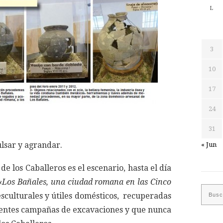
L
3
10
17
24
31
lsar y agrandar.
« Jun
 de los Caballeros es el escenario, hasta el día
«Los Bañales, una ciudad romana en las Cinco
esculturales y útiles domésticos, recuperadas
erentes campañas de excavaciones y que nunca