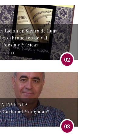
entación en Sierra de Luna
libro «Francisco de Val.
, Poesía y Música»
/07/2011
02
MA INVITADA
e Carbonel Monguilán*
/11/2016
03