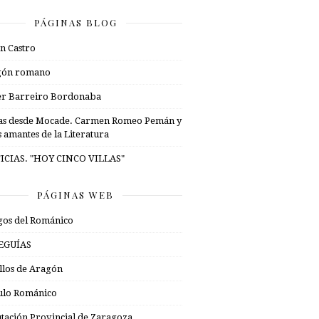
PÁGINAS BLOG
n Castro
gón romano
er Barreiro Bordonaba
as desde Mocade. Carmen Romeo Pemán y
s amantes de la Literatura
ICIAS. "HOY CINCO VILLAS"
PÁGINAS WEB
os del Románico
EGUÍAS
illos de Aragón
ulo Románico
tación Provincial de Zaragoza