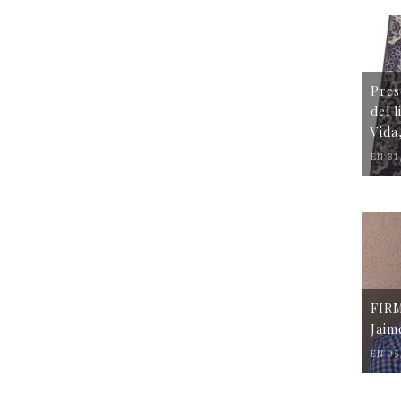
Pres
del 
Vida
EN 31
FIR
Jaim
EN 05