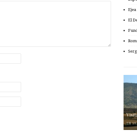
Ejea
El D
Fund
Romá
Serg
Visi
EN 19