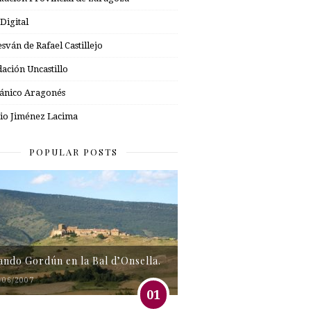
 Digital
esván de Rafael Castillejo
ación Uncastillo
nico Aragonés
io Jiménez Lacima
POPULAR POSTS
tando Gordún en la Bal d’Onsella.
/06/2007
01