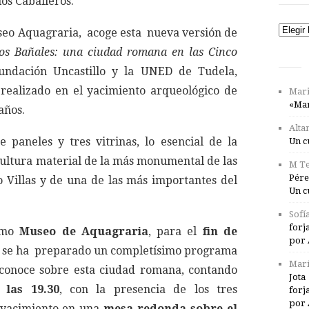
los Caballeros.
Catego
useo Aquagraria, acoge esta nueva versión de
os Bañales: una ciudad romana en las Cinco
ndación Uncastillo y la UNED de Tudela,
 realizado en el yacimiento arqueológico de
Mari
«Mar
años.
Alta
 paneles y tres vitrinas, lo esencial de la
Un c
cultura material de la más monumental de las
M Te
Pére
 Villas y de una de las más importantes del
Un c
Sofí
forj
ismo
Museo de Aquagraria
, para el
fin de
por 
,
se ha preparado un completísimo programa
Marí
conoce sobre esta ciudad romana, contando
Jota
 las 19.30
, con la presencia de los tres
forj
por 
e yacimiento en una
mesa redonda sobre el