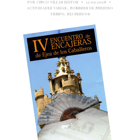
•
•
POR
CINCO VILLAS EDITOR
23/09/2008
ACTIVIDADES VARIAS.
,
NOMBRES DE NUESTRO
TIEMPO
,
RECUERDOS