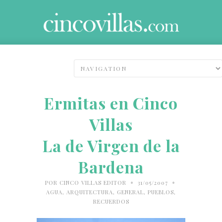
Ermitas en Cinco
Villas
La de Virgen de la
Bardena
•
•
POR
CINCO VILLAS EDITOR
31/05/2007
AGUA
,
ARQUITECTURA
,
GENERAL
,
PUEBLOS
,
RECUERDOS