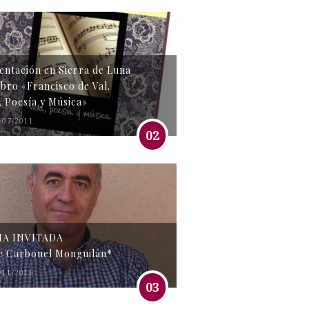
entación en Sierra de Luna
libro «Francisco de Val.
, Poesía y Música»
/07/2011
02
MA INVITADA
e Carbonel Monguilán*
/11/2016
03