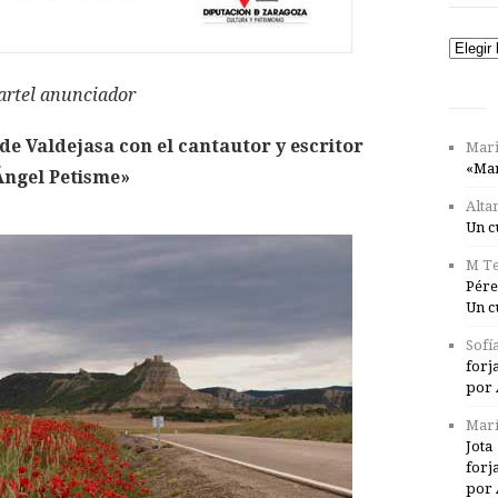
Catego
artel anunciador
 de Valdejasa con el cantautor y escritor
Mari
«Mar
Ángel Petisme»
Alta
Un c
M Te
Pére
Un c
Sofí
forj
por 
Marí
Jota
forj
por 