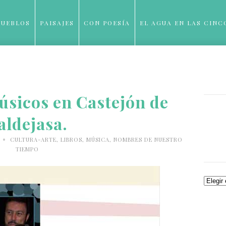
PUEBLOS
PAISAJES
CON POESÍA
EL AGUA EN LAS CINC
BLOG
úsicos en Castejón de
aldejasa.
•
3
CULTURA-ARTE
,
LIBROS
,
MÚSICA
,
NOMBRES DE NUESTRO
TIEMPO
Archiv