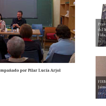
Pres
del 
Vida
EN 31
ompañado por Pilar Lucía Arjol
FIR
Jaim
EN 05