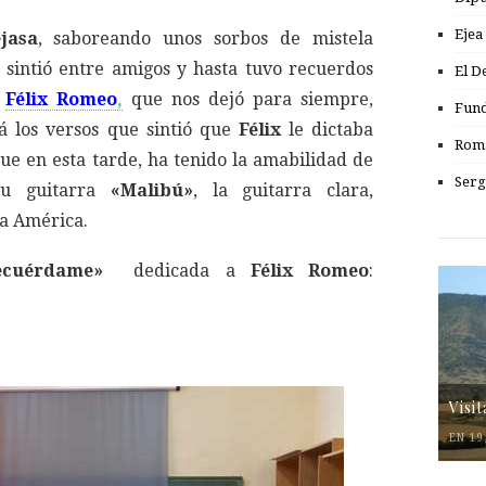
Ejea
jasa
, saboreando unos sorbos de mistela
e sintió entre amigos y hasta tuvo recuerdos
El D
a
Félix Romeo
,
que nos dejó para siempre,
Fund
á los versos que sintió que
Félix
le dictaba
Romá
ue en esta tarde, ha tenido la amabilidad de
Serg
su guitarra
«Malibú»
, la guitarra clara,
 a América.
ecuérdame»
dedicada a
Félix Romeo
:
Visi
EN 19