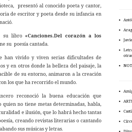
ioteca, presentó al conocido poeta y cantor,
oria de escritor y poeta desde su infancia en
Antó
nació.
Ara
e su libro
«Canciones.Del corazón a los
Javi
ne su poesía cantada.
Letr
otra
e han vivido y viven serias dificultades de
os y en otros donde la belleza del paisaje, la
NOT
pacible de su entorno, animaron a la creación
con los que ha recorrido el mundo.
Amig
sincero reconoció la buena educación que
ART
o quien no tiene metas determinadas, habla,
Cast
turalidad e ilusión, que lo habrá hecho tantas
poesía, creando revistas literarias o cantando
Círc
rabando sus músicas y letras.
Dipu