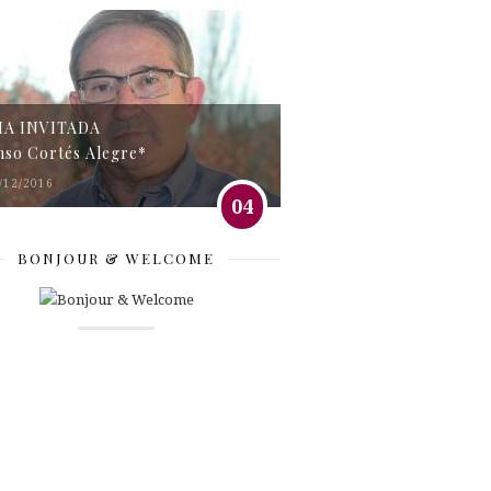
MA INVITADA
nso Cortés Alegre*
/12/2016
04
BONJOUR & WELCOME