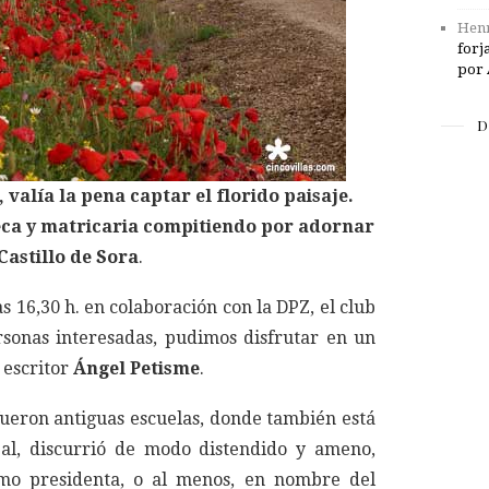
Henr
forj
por 
D
 valía la pena captar el florido paisaje.
eca y matricaria compitiendo por adornar
 Castillo de Sora
.
as 16,30 h. en colaboración con la DPZ, el club
rsonas interesadas, pudimos disfrutar en un
y escritor
Ángel Petisme
.
fueron antiguas escuelas, donde también está
pal, discurrió de modo distendido y ameno,
omo presidenta, o al menos, en nombre del