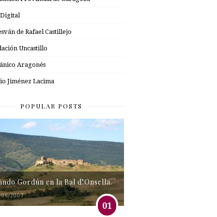
 Digital
esván de Rafael Castillejo
ación Uncastillo
nico Aragonés
io Jiménez Lacima
POPULAR POSTS
tando Gordún en la Bal d’Onsella.
/06/2007
01