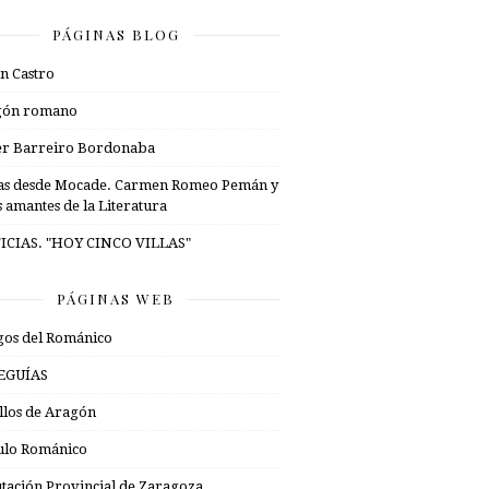
PÁGINAS BLOG
n Castro
gón romano
er Barreiro Bordonaba
as desde Mocade. Carmen Romeo Pemán y
s amantes de la Literatura
ICIAS. "HOY CINCO VILLAS"
PÁGINAS WEB
os del Románico
EGUÍAS
illos de Aragón
ulo Románico
tación Provincial de Zaragoza