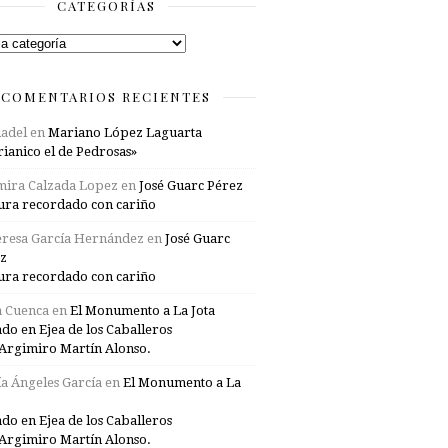
CATEGORÍAS
rías
COMENTARIOS RECIENTES
adel
en
Mariano López Laguarta
ianico el de Pedrosas»
mira Calzada Lopez
en
José Guarc Pérez
ura recordado con cariño
resa García Hernández
en
José Guarc
z
ura recordado con cariño
a Cuenca
en
El Monumento a La Jota
ado en Ejea de los Caballeros
Argimiro Martín Alonso.
a Ángeles García
en
El Monumento a La
ado en Ejea de los Caballeros
Argimiro Martín Alonso.