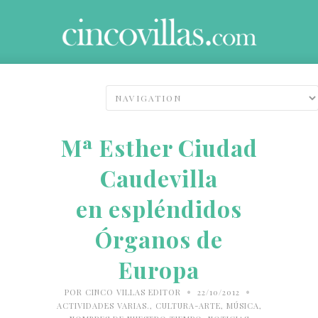
Mª Esther Ciudad
Caudevilla
en espléndidos
Órganos de
Europa
•
•
POR
CINCO VILLAS EDITOR
22/10/2012
ACTIVIDADES VARIAS.
,
CULTURA-ARTE
,
MÚSICA
,