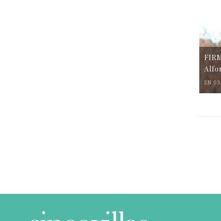
FIR
Alfo
EN 03