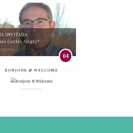
MA INVITADA
nso Cortés Alegre*
/12/2016
04
BONJOUR & WELCOME