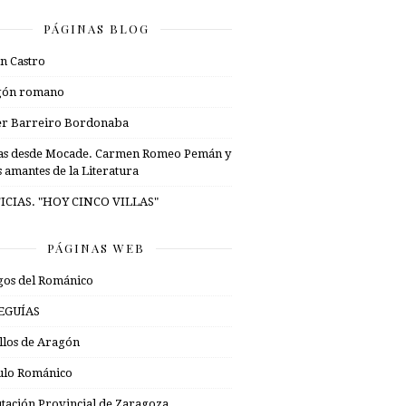
PÁGINAS BLOG
n Castro
gón romano
er Barreiro Bordonaba
as desde Mocade. Carmen Romeo Pemán y
s amantes de la Literatura
ICIAS. "HOY CINCO VILLAS"
PÁGINAS WEB
os del Románico
EGUÍAS
illos de Aragón
ulo Románico
tación Provincial de Zaragoza