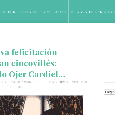
PUEBLOS
PAISAJES
CON POESÍA
EL AGUA EN LAS CINC
BLOG
va felicitación
an cincovillés:
do Ojer Cardiel…
•
015
LIBROS
,
NOMBRES DE NUESTRO TIEMPO
,
NOTICIAS
,
RECUERDOS
Archiv