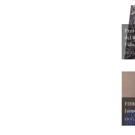
Pres
del 
Vida
EN 31
FIR
Jaim
EN 05