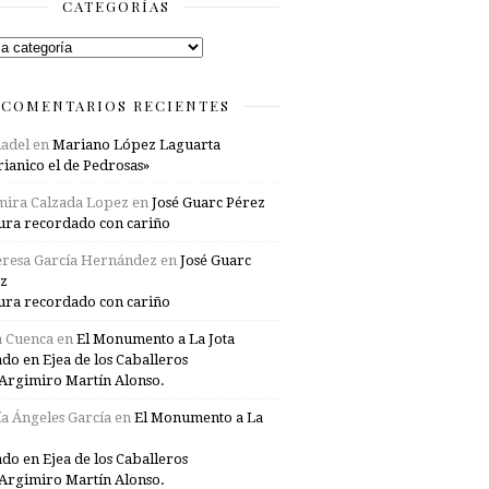
CATEGORÍAS
rías
COMENTARIOS RECIENTES
adel
en
Mariano López Laguarta
ianico el de Pedrosas»
mira Calzada Lopez
en
José Guarc Pérez
ura recordado con cariño
resa García Hernández
en
José Guarc
z
ura recordado con cariño
a Cuenca
en
El Monumento a La Jota
ado en Ejea de los Caballeros
Argimiro Martín Alonso.
a Ángeles García
en
El Monumento a La
ado en Ejea de los Caballeros
Argimiro Martín Alonso.