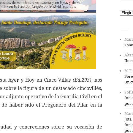
Catego
Mari
«Mar
Alta
Un c
M Te
Pére
ista Ayer y Hoy en Cinco Villas
(Ed.293)
, nos
Un c
 sobre la figura de un destacado cincovillés,
Sofí
or adjunto operativo de la Guardia Civil en el
forj
por 
z de haber sido el Pregonero del Pilar en la
Marí
Jota
forj
nidad y concreciones sobre su vocación de
por 