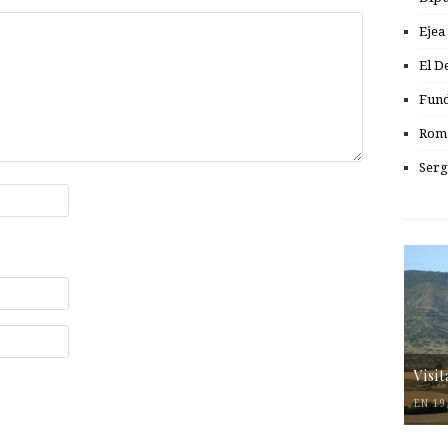
Ejea
El D
Fund
Romá
Serg
Visi
EN 19