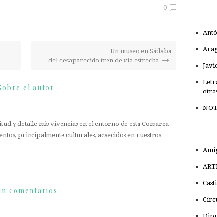
0
Antó
Ara
Un museo en Sádaba
del desaparecido tren de vía estrecha.
Javi
Letr
Sobre el autor
otra
NOT
tud y detalle mis vivencias en el entorno de esta Comarca
entos, principalmente culturales, acaecidos en nuestros
Amig
ART
Cast
in comentarios
Círc
Dipu