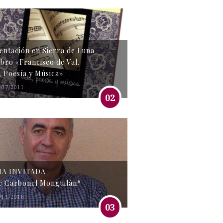
entación en Sierra de Luna
libro «Francisco de Val.
, Poesía y Música»
/07/2011
02
MA INVITADA
e Carbonel Monguilán*
/11/2016
03