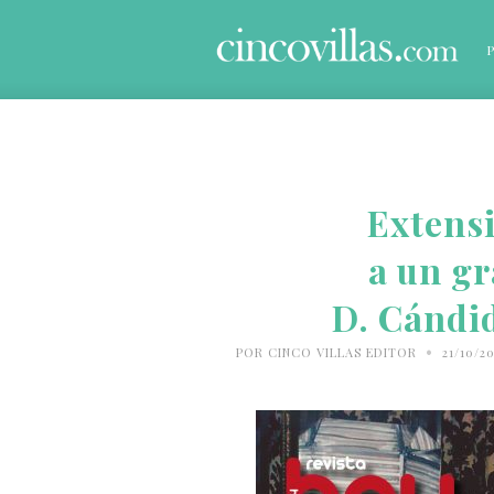
Extensi
a un gr
D. Cándi
•
POR
CINCO VILLAS EDITOR
21/10/2