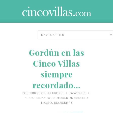
Gordún en las
Cinco Villas
siempre
recordado…
•
•
POR
CINCO VILLAS EDITOR
26/07/2018
"DESOLVIDANDO"
,
NOMBRES DE NUESTRO
TIEMPO
,
RECUERDOS