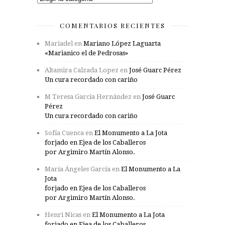
COMENTARIOS RECIENTES
Mariadel
en
Mariano López Laguarta
«Marianico el de Pedrosas»
Altamira Calzada Lopez
en
José Guarc Pérez
Un cura recordado con cariño
M Teresa García Hernández
en
José Guarc
Pérez
Un cura recordado con cariño
Sofía Cuenca
en
El Monumento a La Jota
forjado en Ejea de los Caballeros
por Argimiro Martín Alonso.
María Ángeles García
en
El Monumento a La
Jota
forjado en Ejea de los Caballeros
por Argimiro Martín Alonso.
Henri Nicas
en
El Monumento a La Jota
forjado en Ejea de los Caballeros