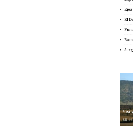
Ejea
El D
Fund
Romá
Serg
Visi
EN 19