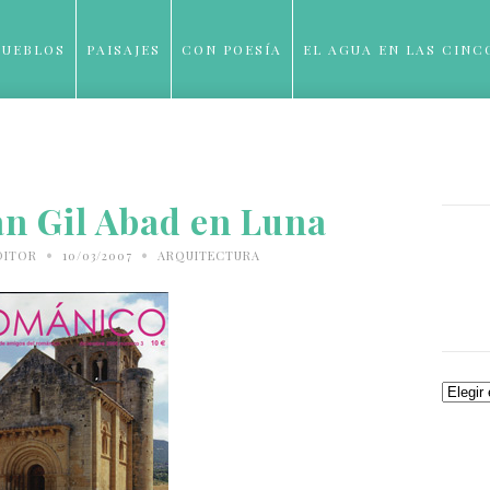
PUEBLOS
PAISAJES
CON POESÍA
EL AGUA EN LAS CINC
BLOG
an Gil Abad en Luna
•
•
DITOR
10/03/2007
ARQUITECTURA
Archiv