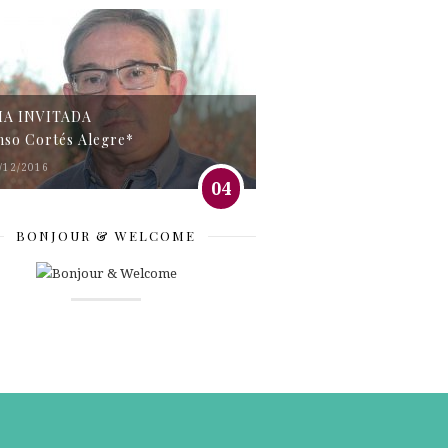
MA INVITADA
nso Cortés Alegre*
/12/2016
04
BONJOUR & WELCOME