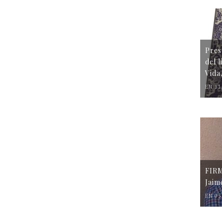
Pres
del 
Vida
EN 31
FIR
Jaim
EN 05