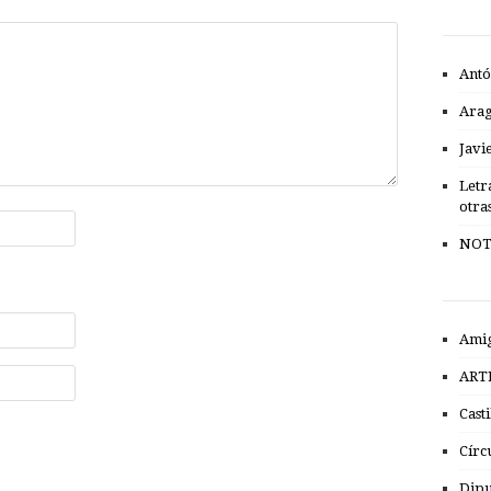
Antó
Ara
Javi
Letr
otra
NOT
Amig
ART
Cast
Círc
Dipu