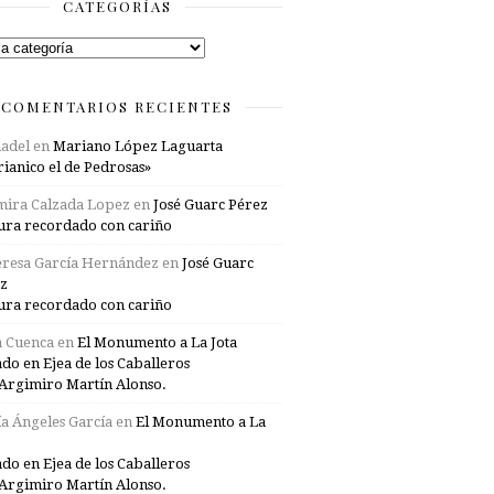
CATEGORÍAS
rías
COMENTARIOS RECIENTES
adel
en
Mariano López Laguarta
ianico el de Pedrosas»
mira Calzada Lopez
en
José Guarc Pérez
ura recordado con cariño
resa García Hernández
en
José Guarc
z
ura recordado con cariño
a Cuenca
en
El Monumento a La Jota
ado en Ejea de los Caballeros
Argimiro Martín Alonso.
a Ángeles García
en
El Monumento a La
ado en Ejea de los Caballeros
Argimiro Martín Alonso.