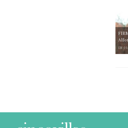
FIR
Alfo
EN 03