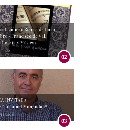
entación en Sierra de Luna
libro «Francisco de Val.
, Poesía y Música»
/07/2011
02
MA INVITADA
e Carbonel Monguilán*
/11/2016
03