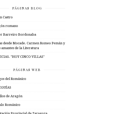
PÁGINAS BLOG
n Castro
gón romano
er Barreiro Bordonaba
as desde Mocade. Carmen Romeo Pemán y
s amantes de la Literatura
ICIAS. "HOY CINCO VILLAS"
PÁGINAS WEB
os del Románico
EGUÍAS
illos de Aragón
ulo Románico
tación Provincial de Zaragoza