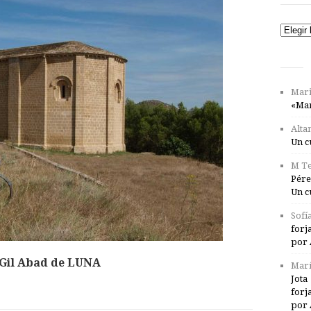
Catego
Mari
«Mar
Alta
Un c
M Te
Pére
Un c
Sofí
forj
por 
Gil Abad de LUNA
Marí
Jota
forj
por 