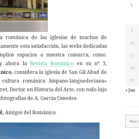
L
3
za románica de las iglesias de muchos de
10
amente esta satisfacción, las webs dedicadas
mplios espacios a nuestra comarca, como:
17
 ahora la
Revista Románico
en su nº 3,
24
nico
, considera la iglesia de San Gil Abad de
ultura románica hispano-languedociana»
31
ret, Doctor en Historia del Arte, con todo lujo
« Jun
 fotografías de A. García Omedes.
R
, Amigos del Románico.