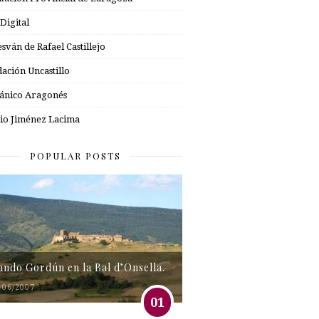
 Digital
esván de Rafael Castillejo
ación Uncastillo
nico Aragonés
io Jiménez Lacima
POPULAR POSTS
tando Gordún en la Bal d’Onsella.
/06/2007
01