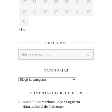
17
18
19
20
21
22
23
24
25
26
27
28
29
30
31
« Jun
BUSCADOR
CATEGORÍAS
Categorías
COMENTARIOS RECIENTES
Mariadel
en
Mariano López Laguarta
«Marianico el de Pedrosas»