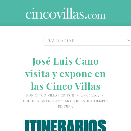
José Luis Cano
visita y expone en
las Cinco Villas
•
•
POR
CINCO VILLAS EDITOR
29/06/2017
CULTURA-ARTE
,
NOMBRES DE NUESTRO TIEMPO
,
PINTURA