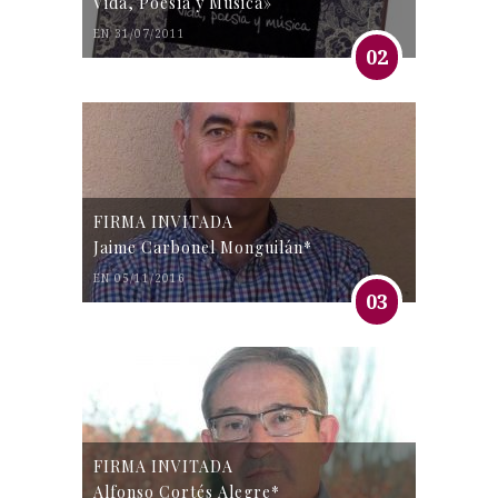
Vida, Poesía y Música»
EN 31/07/2011
02
FIRMA INVITADA
Jaime Carbonel Monguilán*
EN 05/11/2016
03
FIRMA INVITADA
Alfonso Cortés Alegre*