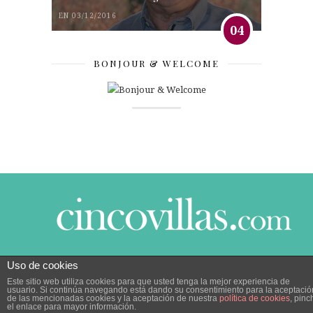
EN 03/12/2016
04
BONJOUR & WELCOME
Uso de cookies
© 2014 CINCO VILLAS CONTIGO DESDE EL AÑO
Este sitio web utiliza cookies para que usted tenga la mejor experiencia de
2005.
POLÍTICA DE PRIVACIDAD
|
POLÍTICA DE
usuario. Si continúa navegando está dando su consentimiento para la aceptació
COOKIES
de las mencionadas cookies y la aceptación de nuestra
política de cookies
, pinc
el enlace para mayor información.