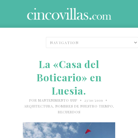
La «Casa del
Boticario» en
Luesia.
•
•
POR
MANTENIMIENTO UUP
23/10/2019
ARQUITECTURA
,
NOMBRES DE NUESTRO TIEMPO
,
RECUERDOS