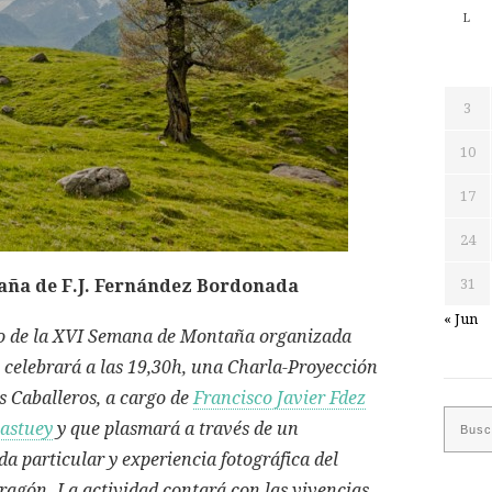
L
3
10
17
24
aña de F.J. Fernández Bordonada
31
« Jun
ro de la XVI Semana de Montaña organizada
 celebrará a las 19,30h, una Charla-Proyección
os Caballeros, a cargo de
Francisco Javier Fdez
astuey
y que plasmará a través de un
a particular y experiencia fotográfica del
agón. La actividad contará con las vivencias