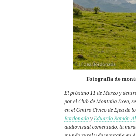
Fotografía de mont
El próximo 11 de Marzo y dent
por el Club de Montaña Exea, se
en el Centro Cívico de Ejea de l
Bordonada
y
Eduardo Ramón Al
audiovisual comentado, la mirad
mundo rural y de montaña en Ar