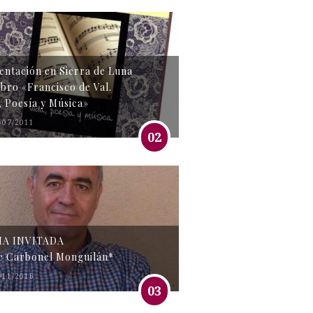
entación en Sierra de Luna
libro «Francisco de Val.
, Poesía y Música»
/07/2011
02
MA INVITADA
e Carbonel Monguilán*
/11/2016
03