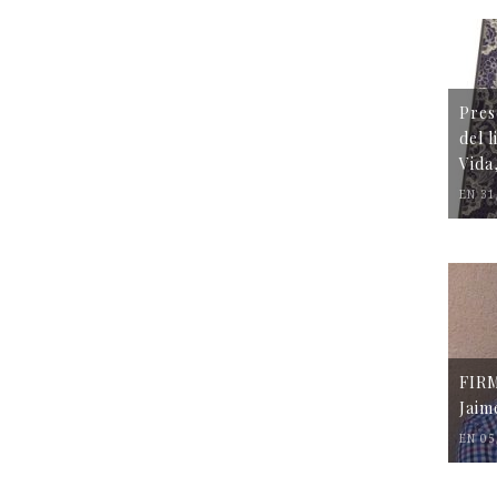
Pres
del 
Vida
EN 31
FIR
Jaim
EN 05