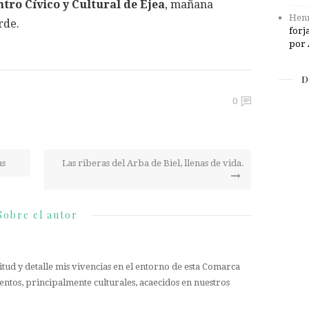
tro Cívico y Cultural de Ejea
, mañana
Henr
rde.
forj
por 
D
0
as
Las riberas del Arba de Biel, llenas de vida.
Sobre el autor
tud y detalle mis vivencias en el entorno de esta Comarca
entos, principalmente culturales, acaecidos en nuestros