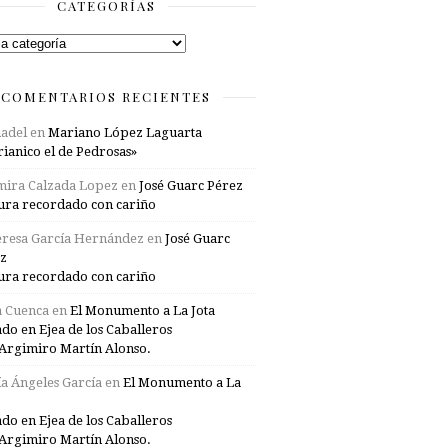
CATEGORÍAS
rías
COMENTARIOS RECIENTES
adel
en
Mariano López Laguarta
ianico el de Pedrosas»
mira Calzada Lopez
en
José Guarc Pérez
ura recordado con cariño
resa García Hernández
en
José Guarc
z
ura recordado con cariño
a Cuenca
en
El Monumento a La Jota
ado en Ejea de los Caballeros
Argimiro Martín Alonso.
a Ángeles García
en
El Monumento a La
ado en Ejea de los Caballeros
Argimiro Martín Alonso.