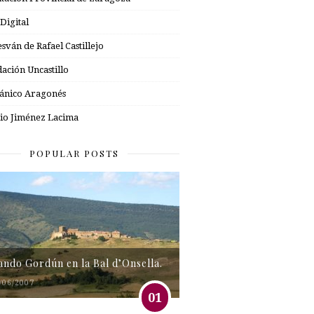
 Digital
esván de Rafael Castillejo
ación Uncastillo
nico Aragonés
io Jiménez Lacima
POPULAR POSTS
tando Gordún en la Bal d’Onsella.
/06/2007
01