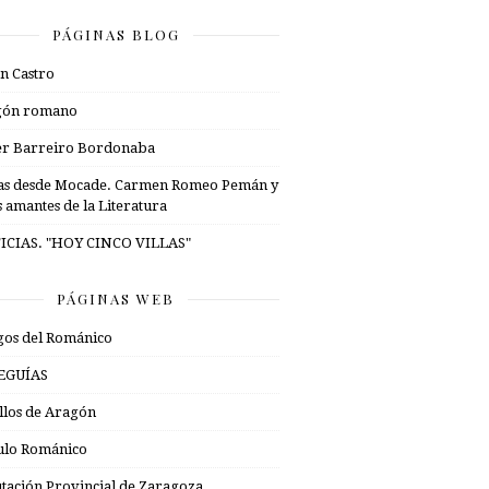
PÁGINAS BLOG
n Castro
gón romano
er Barreiro Bordonaba
as desde Mocade. Carmen Romeo Pemán y
s amantes de la Literatura
ICIAS. "HOY CINCO VILLAS"
PÁGINAS WEB
os del Románico
EGUÍAS
illos de Aragón
ulo Románico
tación Provincial de Zaragoza