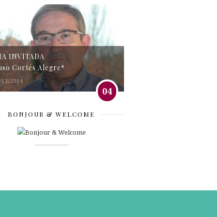
MA INVITADA
nso Cortés Alegre*
/12/2016
04
BONJOUR & WELCOME