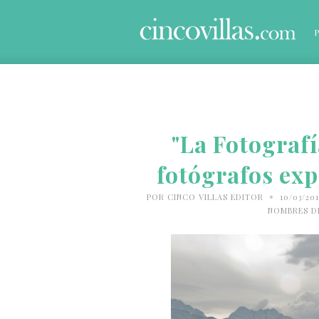
"La Fotografí
fotógrafos exp
•
POR
CINCO VILLAS EDITOR
10/03/20
NOMBRES D