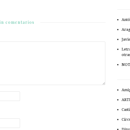
Antó
in comentarios
Ara
Javi
Letr
otra
NOT
Amig
ART
Cast
Círc
Dipu