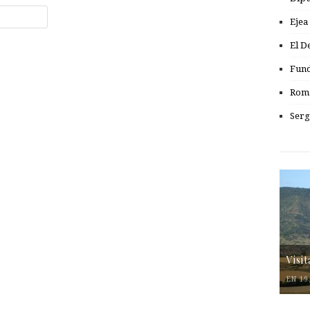
Ejea
El D
Fund
Romá
Serg
Visi
EN 19