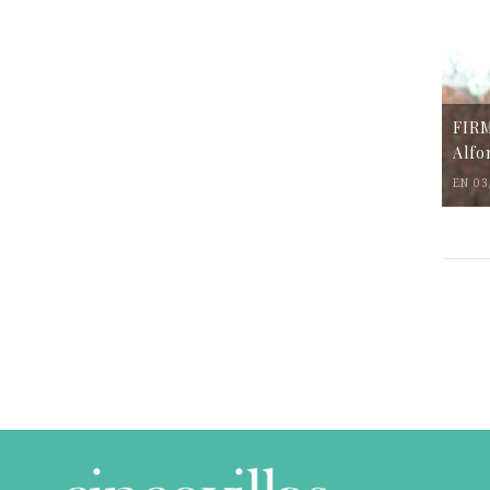
FIR
Alfo
EN 03