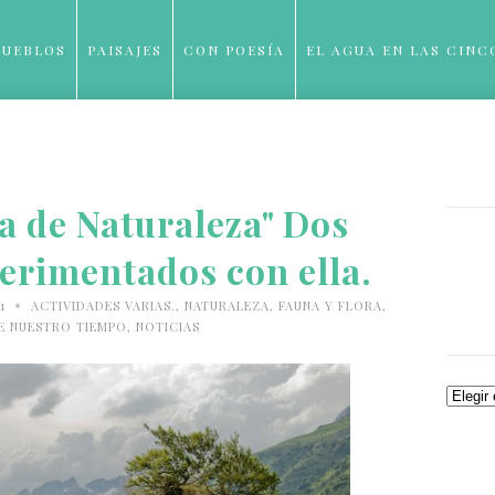
PUEBLOS
PAISAJES
CON POESÍA
EL AGUA EN LAS CINC
BLOG
a de Naturaleza" Dos
erimentados con ella.
•
11
ACTIVIDADES VARIAS.
,
NATURALEZA, FAUNA Y FLORA
,
E NUESTRO TIEMPO
,
NOTICIAS
Archiv