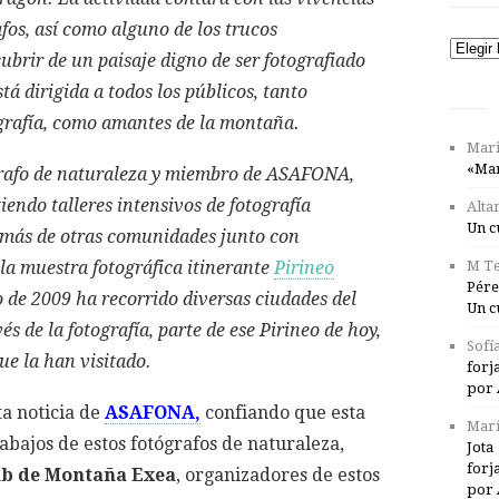
afos, así como alguno de los trucos
Catego
ubrir de un paisaje digno de ser fotografiado
tá dirigida a todos los públicos, tanto
ografía, como amantes de la montaña.
Mari
«Mar
rafo de naturaleza y miembro de ASAFONA,
iendo talleres intensivos de fotografía
Alta
Un c
emás de otras comunidades junto con
la muestra fotográfica itinerante
Pirineo
M Te
Pére
o de 2009 ha recorrido diversas ciudades del
Un c
s de la fotografía, parte de ese Pirineo de hoy,
Sofí
ue la han visitado.
forj
por 
ta noticia de
ASAFONA,
confiando que esta
Marí
rabajos de estos fotógrafos de naturaleza,
Jota
forj
ub de Montaña Exea
, organizadores de estos
por 